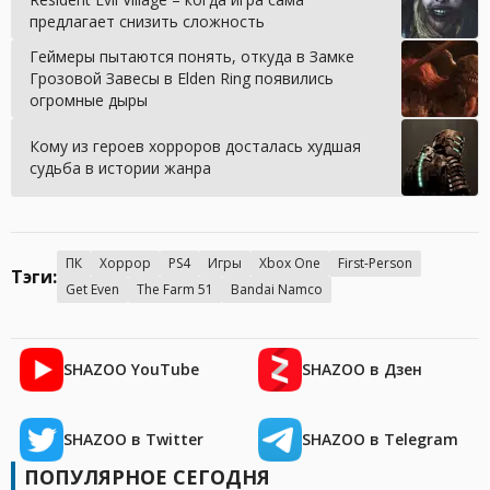
предлагает снизить сложность
Геймеры пытаются понять, откуда в Замке
Грозовой Завесы в Elden Ring появились
огромные дыры
Кому из героев хорроров досталась худшая
судьба в истории жанра
ПК
Хоррор
PS4
Игры
Xbox One
First-Person
Тэги:
Get Even
The Farm 51
Bandai Namco
SHAZOO YouTube
SHAZOO в Дзен
SHAZOO в Twitter
SHAZOO в Telegram
ПОПУЛЯРНОЕ СЕГОДНЯ