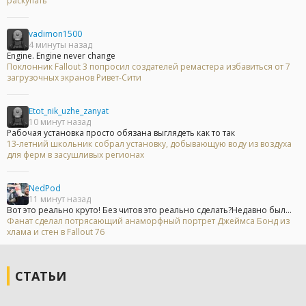
раскупать
vadimon1500
4 минуты назад
Engine. Engine never change
Поклонник Fallout 3 попросил создателей ремастера избавиться от 7
загрузочных экранов Ривет-Сити
Etot_nik_uzhe_zanyat
10 минут назад
Рабочая установка просто обязана выглядеть как то так
13-летний школьник собрал установку, добывающую воду из воздуха
для ферм в засушливых регионах
NedPod
11 минут назад
Вот это реально круто! Без читов это реально сделать?Недавно был...
Фанат сделал потрясающий анаморфный портрет Джеймса Бонд из
хлама и стен в Fallout 76
СТАТЬИ