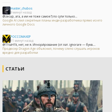
master_chubos
9 минут назад
@zecup, ага, а ии не тоже самое?) по сути только...
Google AI слил секретные планы инди-разработчика прямо из его
личного Google Docs
POCCOMAXEP
11 минут назад
@T1taH1k, нет, не я. Игнори́рование (от лат. ignorare — букв....
Продюсер Dragon Age объяснил, почему слепо слушать игроков
вредно для разработки
СТАТЬИ