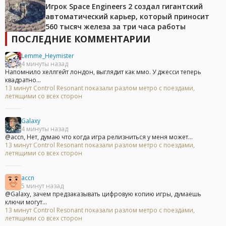
Игрок Space Engineers 2 создал гигантский
автоматический карьер, который приносит
560 тысяч железа за три часа работы
ПОСЛЕДНИЕ КОММЕНТАРИИ
Lemme_Heymister
4 минуты назад
Напомнило хеллгейт лондон, выглядит как ммо. У джесси теперь
квадратно...
13 минут Control Resonant показали разлом метро с поездами,
летящими со всех сторон
Galaxy
4 минуты назад
@accn, Нет, думаю что когда игра релизниться у меня может...
13 минут Control Resonant показали разлом метро с поездами,
летящими со всех сторон
accn
5 минут назад
@Galaxy, зачем предзаказывать цифровую копию игры, думаешь
ключи могут...
13 минут Control Resonant показали разлом метро с поездами,
летящими со всех сторон