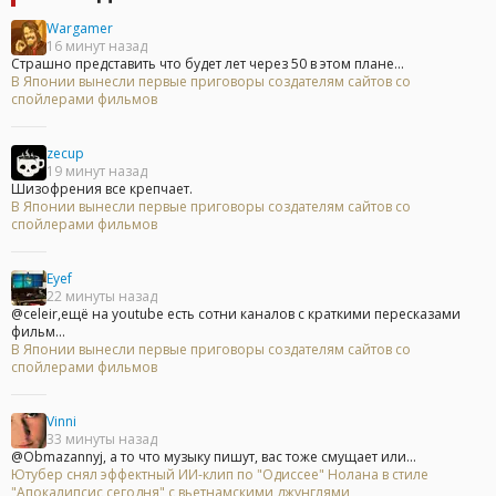
Wargamer
16 минут назад
Страшно представить что будет лет через 50 в этом плане...
В Японии вынесли первые приговоры создателям сайтов со
спойлерами фильмов
zecup
19 минут назад
Шизофрения все крепчает.
В Японии вынесли первые приговоры создателям сайтов со
спойлерами фильмов
Eyef
22 минуты назад
@celeir,ещё на youtube есть сотни каналов с краткими пересказами
фильм...
В Японии вынесли первые приговоры создателям сайтов со
спойлерами фильмов
Vinni
33 минуты назад
@Obmazannyj, а то что музыку пишут, вас тоже смущает или...
Ютубер снял эффектный ИИ-клип по "Одиссее" Нолана в стиле
"Апокалипсис сегодня" с вьетнамскими джунглями