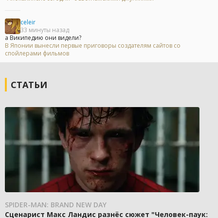
celeir
33 минуты назад
а Википедию они видели?
В Японии вынесли первые приговоры создателям сайтов со
спойлерами фильмов
СТАТЬИ
SPIDER-MAN: BRAND NEW DAY
Сценарист Макс Ландис разнёс сюжет "Человек-паук: