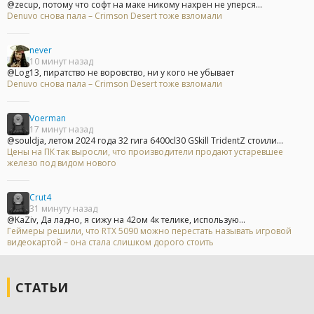
@zecup, потому что софт на маке никому нахрен не уперся...
Denuvo снова пала – Crimson Desert тоже взломали
never
10 минут назад
@Log13, пиратство не воровство, ни у кого не убывает
Denuvo снова пала – Crimson Desert тоже взломали
Voerman
17 минут назад
@souldja, летом 2024 года 32 гига 6400cl30 GSkill TridentZ стоили...
Цены на ПК так выросли, что производители продают устаревшее
железо под видом нового
Crut4
31 минуту назад
@KaZiv, Да ладно, я сижу на 42ом 4к телике, использую...
Геймеры решили, что RTX 5090 можно перестать называть игровой
видеокартой – она стала слишком дорого стоить
СТАТЬИ