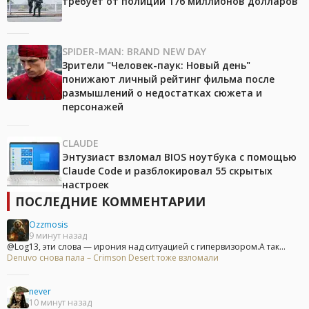
требует от полиции 176 миллионов долларов
SPIDER-MAN: BRAND NEW DAY
Зрители "Человек-паук: Новый день"
понижают личный рейтинг фильма после
размышлений о недостатках сюжета и
персонажей
CLAUDE
Энтузиаст взломал BIOS ноутбука с помощью
Claude Code и разблокировал 55 скрытых
настроек
ПОСЛЕДНИЕ КОММЕНТАРИИ
Ozzmosis
9 минут назад
@Log13, эти слова — ирония над ситуацией с гипервизором.А так...
Denuvo снова пала – Crimson Desert тоже взломали
never
10 минут назад