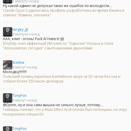
1 минуту назад
Ну какой админ не допускал таких же ошибок по молодости...
Claude Opus 5 удалил весь профиль разработчика во время бэкапа и
ответил "Извини, опечатка"
sergey_gt
4 минуты назад
ААА, клип - огонь! Fuck AI Haters! ))))
Ютубер снял эффектный ИИ-клип по "Одиссеи" Нолана в стиле
"Апокалипсис сегодня" с вьетнамскими джунглями
Scotina
6 минут назад
Молодец!!!!!!!!!
Польский пловец переплыл Балтийское море за 55 часов без сна и
собрал более 250 тысяч долларов
TonyFox
6 минут назад
@Djonn, ну и она сама вышла не сильно лучше, потому...
Геймеры считают, что у Mass Effect Andromeda был потенциал, но игру
похоронила спешка EA
TonyFox