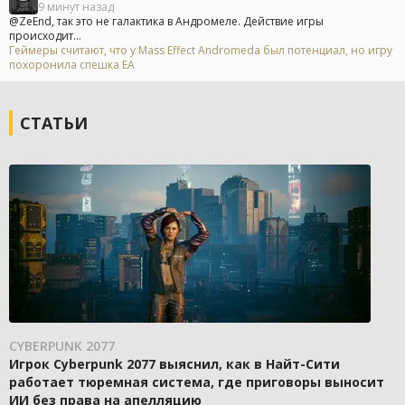
9 минут назад
@ZeEnd, так это не галактика в Андромеле. Действие игры
происходит...
Геймеры считают, что у Mass Effect Andromeda был потенциал, но игру
похоронила спешка EA
СТАТЬИ
CYBERPUNK 2077
Игрок Cyberpunk 2077 выяснил, как в Найт-Сити
работает тюремная система, где приговоры выносит
ИИ без права на апелляцию