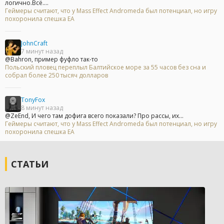
логично.Всё....
Геймеры считают, что у Mass Effect Andromeda был потенциал, но игру
похоронила спешка EA
JohnCraft
7 минут назад
@Bahron, пример фуфло так-то
Польский пловец переплыл Балтийское море за 55 часов без сна и
собрал более 250 тысяч долларов
TonyFox
8 минут назад
@ZeEnd, И чего там дофига всего показали? Про рассы, их...
Геймеры считают, что у Mass Effect Andromeda был потенциал, но игру
похоронила спешка EA
СТАТЬИ