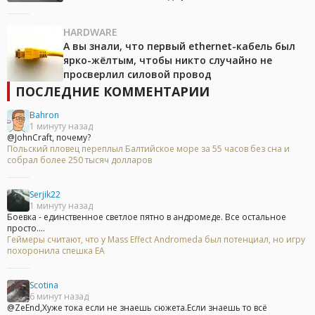
HARDWARE
А вы знали, что первый ethernet-кабель был
ярко-жёлтым, чтобы никто случайно не
просверлил силовой провод
ПОСЛЕДНИЕ КОММЕНТАРИИ
Bahron
1 минуту назад
@JohnCraft, почему?
Польский пловец переплыл Балтийское море за 55 часов без сна и
собрал более 250 тысяч долларов
Serjik22
1 минуту назад
Боевка - единственное светлое пятно в андромеде. Все остальное
просто....
Геймеры считают, что у Mass Effect Andromeda был потенциал, но игру
похоронила спешка EA
Scotina
6 минут назад
@ZeEnd,Хуже тока если не знаешь сюжета.Если знаешь то всё