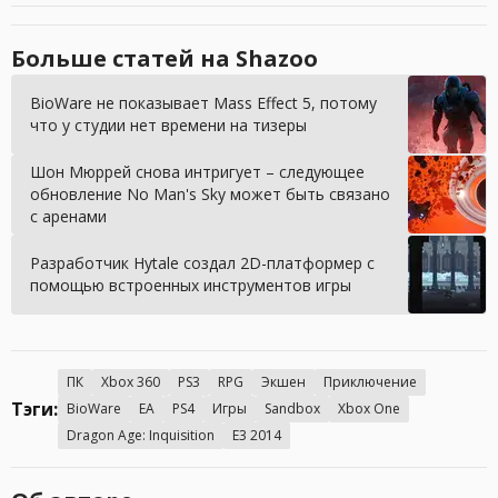
Больше статей на Shazoo
BioWare не показывает Mass Effect 5, потому
что у студии нет времени на тизеры
Шон Мюррей снова интригует – следующее
обновление No Man's Sky может быть связано
с аренами
Разработчик Hytale создал 2D-платформер с
помощью встроенных инструментов игры
ПК
Xbox 360
PS3
RPG
Экшен
Приключение
Тэги:
BioWare
EA
PS4
Игры
Sandbox
Xbox One
Dragon Age: Inquisition
E3 2014