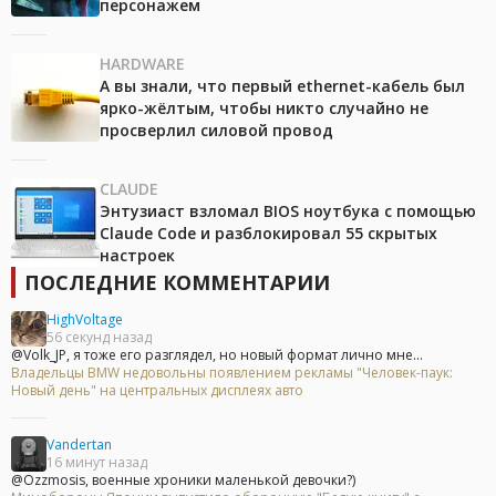
персонажем
HARDWARE
А вы знали, что первый ethernet-кабель был
ярко-жёлтым, чтобы никто случайно не
просверлил силовой провод
CLAUDE
Энтузиаст взломал BIOS ноутбука с помощью
Claude Code и разблокировал 55 скрытых
настроек
ПОСЛЕДНИЕ КОММЕНТАРИИ
HighVoltage
56 секунд назад
@Volk_JP, я тоже его разглядел, но новый формат лично мне...
Владельцы BMW недовольны появлением рекламы "Человек-паук:
Новый день" на центральных дисплеях авто
Vandertan
16 минут назад
@Ozzmosis, военные хроники маленькой девочки?)