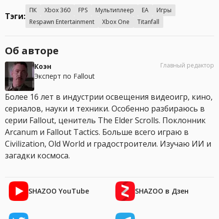
ПК
Xbox 360
FPS
Мультиплеер
EA
Игры
Тэги:
Respawn Entertainment
Xbox One
Titanfall
Об авторе
Главный редактор
Коэн
Эксперт по Fallout
Более 16 лет в индустрии освещения видеоигр, кино,
сериалов, науки и техники. Особенно разбираюсь в
серии Fallout, ценитель The Elder Scrolls. Поклонник
Arcanum и Fallout Tactics. Больше всего играю в
Civilization, Old World и градостроители. Изучаю ИИ и
загадки космоса.
SHAZOO YouTube
SHAZOO в Дзен