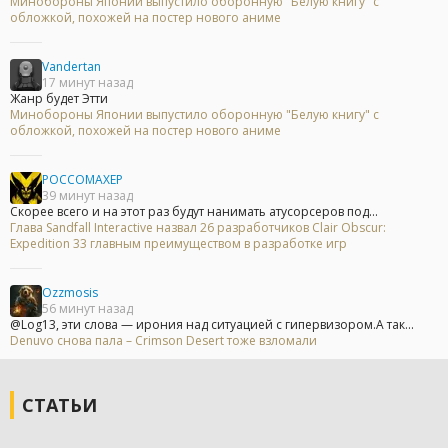
Минобороны Японии выпустило оборонную "Белую книгу" с
обложкой, похожей на постер нового аниме
Vandertan
17 минут назад
Жанр будет Этти
Минобороны Японии выпустило оборонную "Белую книгу" с
обложкой, похожей на постер нового аниме
POCCOMAXEP
39 минут назад
Скорее всего и на этот раз будут нанимать атусорсеров под...
Глава Sandfall Interactive назвал 26 разработчиков Clair Obscur:
Expedition 33 главным преимуществом в разработке игр
Ozzmosis
56 минут назад
@Log13, эти слова — ирония над ситуацией с гипервизором.А так...
Denuvo снова пала – Crimson Desert тоже взломали
СТАТЬИ