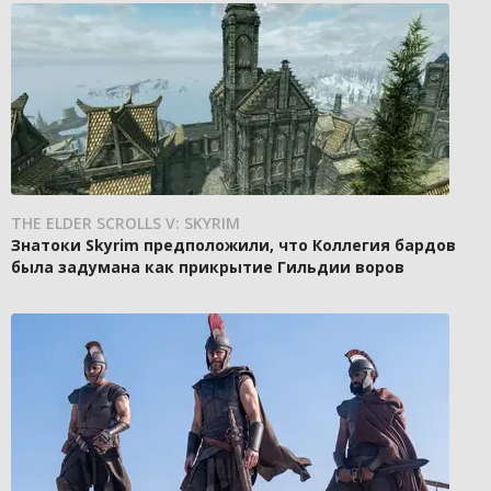
THE ELDER SCROLLS V: SKYRIM
Знатоки Skyrim предположили, что Коллегия бардов
была задумана как прикрытие Гильдии воров