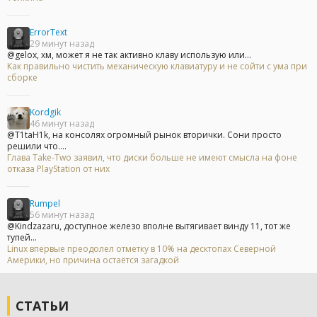
ErrorText
29 минут назад
@gelox, хм, может я не так активно клаву использую или...
Как правильно чистить механическую клавиатуру и не сойти с ума при
сборке
Kordgik
46 минут назад
@T1taH1k, на консолях огромный рынок вторички. Сони просто
решили что....
Глава Take-Two заявил, что диски больше не имеют смысла на фоне
отказа PlayStation от них
Rumpel
56 минут назад
@Kindzazaru, доступное железо вполне вытягивает винду 11, тот же
тупей...
Linux впервые преодолел отметку в 10% на десктопах Северной
Америки, но причина остаётся загадкой
СТАТЬИ