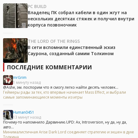
PC BUILD
Владелец ПК собрал кабели в один жгут на
нескольких десятках стяжек и получил внутри
корпуса позвоночник
THE LORD OF THE RINGS
В сети вспомнили единственный эскиз
Саурона, созданный самим Толкином
ПОСЛЕДНИЕ КОММЕНТАРИИ
mrGrim
1 минуту назад
@Ashe, эм. поспорим что я смогу легко найти десять человек...
Геймеры рады за тех, кто впервые начинает Mass Effect, и выбрали
самые запоминающиеся моменты из игры
Human0451
13 минут назад
Почему-то напомнило Дарвинию.UPD: Ах, Introversion, ну да, ну да,
авто...
Минималистичная Arise Dark Lord соединяет стратегию и экшен в духе
Толкина