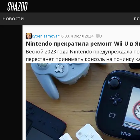
НОВОСТИ
ПЛ
cyber_samovar
16:00, 4 июля 2024
3
Nintendo прекратила ремонт Wii U в 
Весной 2023 года Nintendo предупреждала по
перестанет принимать консоль на починку как