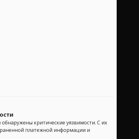
мости
и обнаружены критические уязвимости. С их
охраненной платежной информации и