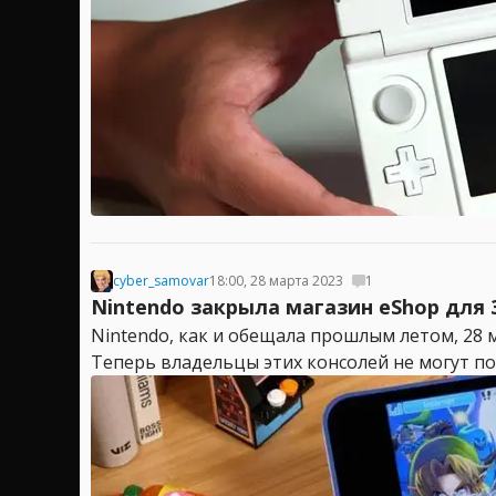
cyber_samovar
18:00, 28 марта 2023
1
Nintendo закрыла магазин eShop для 3
Nintendo, как и обещала прошлым летом, 28 
Теперь владельцы этих консолей не могут поку