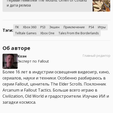
Первый геймплей The Mound: Omen of Cthulhu
и дата релиза
ПК
Xbox 360
PS3
Экшен
Приключение
PS4
Игры
Тэги:
Telltale Games
Xbox One
Tales From the Borderlands
Об авторе
Главный редактор
Коэн
Эксперт по Fallout
Более 16 лет в индустрии освещения видеоигр, кино,
сериалов, науки и техники. Особенно разбираюсь в
серии Fallout, ценитель The Elder Scrolls. Поклонник
Arcanum и Fallout Tactics. Больше всего играю в
Civilization, Old World и градостроители. Изучаю ИИ и
загадки космоса.