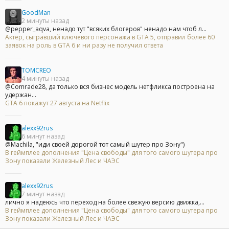
GoodMan
2 минуты назад
@pepper_aqva, ненадо тут "всяких блогеров" ненадо нам чтоб л...
Актёр, сыгравший ключевого персонажа в GTA 5, отправил более 60
заявок на роль в GTA 6 и ни разу не получил ответа
TOMCREO
4 минуты назад
@Comrade28, да только вся бизнес модель нетфликса построена на
удержан...
GTA 6 покажут 27 августа на Netflix
alexx92rus
6 минут назад
@Machila, "иди своей дорогой тот самый шутер про Зону")
В геймплее дополнения "Цена свободы" для того самого шутера про
Зону показали Железный Лес и ЧАЭС
alexx92rus
7 минут назад
лично я надеюсь что переход на более свежую версию движка,...
В геймплее дополнения "Цена свободы" для того самого шутера про
Зону показали Железный Лес и ЧАЭС