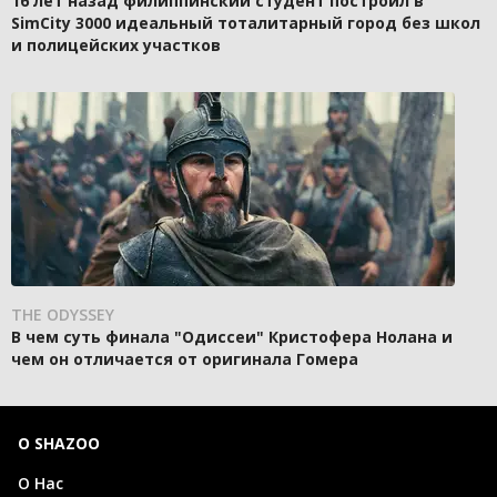
16 лет назад филиппинский студент построил в
SimCity 3000 идеальный тоталитарный город без школ
и полицейских участков
THE ODYSSEY
В чем суть финала "Одиссеи" Кристофера Нолана и
чем он отличается от оригинала Гомера
О SHAZOO
О Нас