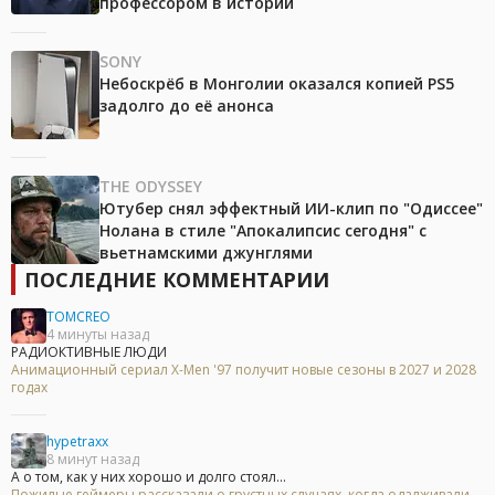
профессором в истории
SONY
Небоскрёб в Монголии оказался копией PS5
задолго до её анонса
THE ODYSSEY
Ютубер снял эффектный ИИ-клип по "Одиссее"
Нолана в стиле "Апокалипсис сегодня" с
вьетнамскими джунглями
ПОСЛЕДНИЕ КОММЕНТАРИИ
TOMCREO
4 минуты назад
РАДИОКТИВНЫЕ ЛЮДИ
Анимационный сериал X-Men '97 получит новые сезоны в 2027 и 2028
годах
hypetraxx
8 минут назад
А о том, как у них хорошо и долго стоял...
Пожилые геймеры рассказали о грустных случаях, когда одалживали