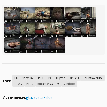
ПК
Xbox 360
PS3
RPG
Шутер
Экшен
Приключение
Тэги:
GTA V
Игры
Rockstar Games
Sandbox
Источники:
gtavserialkiller