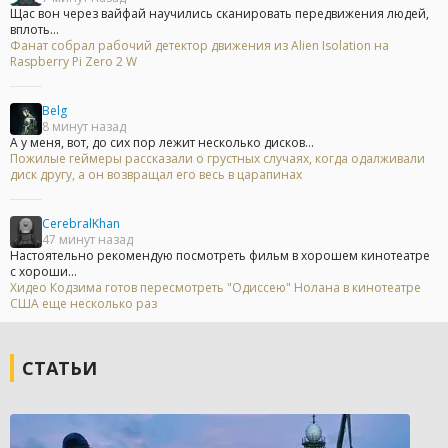
Щас вон через вайфай научились сканировать передвижения людей,
вплоть...
Фанат собрал рабочий детектор движения из Alien Isolation на
Raspberry Pi Zero 2 W
Belg
8 минут назад
А у меня, вот, до сих пор лежит несколько дисков...
Пожилые геймеры рассказали о грустных случаях, когда одалживали
диск другу, а он возвращал его весь в царапинах
CerebralKhan
47 минут назад
Настоятельно рекомендую посмотреть фильм в хорошем кинотеатре
с хороши...
Хидео Кодзима готов пересмотреть "Одиссею" Нолана в кинотеатре
США еще несколько раз
СТАТЬИ