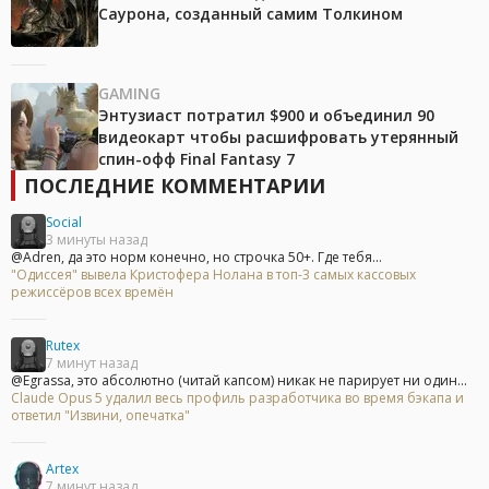
Саурона, созданный самим Толкином
GAMING
Энтузиаст потратил $900 и объединил 90
видеокарт чтобы расшифровать утерянный
спин-офф Final Fantasy 7
ПОСЛЕДНИЕ КОММЕНТАРИИ
Social
3 минуты назад
@Adren, да это норм конечно, но строчка 50+. Где тебя...
"Одиссея" вывела Кристофера Нолана в топ-3 самых кассовых
режиссёров всех времён
Rutex
7 минут назад
@Egrassa, это абсолютно (читай капсом) никак не парирует ни один...
Claude Opus 5 удалил весь профиль разработчика во время бэкапа и
ответил "Извини, опечатка"
Artex
7 минут назад