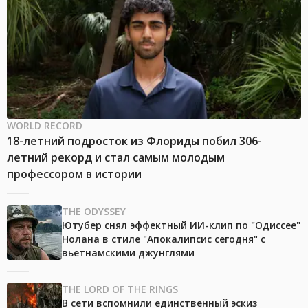
WORLD RECORD
18-летний подросток из Флориды побил 306-
летний рекорд и стал самым молодым
профессором в истории
THE ODYSSEY
Ютубер снял эффектный ИИ-клип по "Одиссее"
Нолана в стиле "Апокалипсис сегодня" с
вьетнамскими джунглями
THE LORD OF THE RINGS
В сети вспомнили единственный эскиз