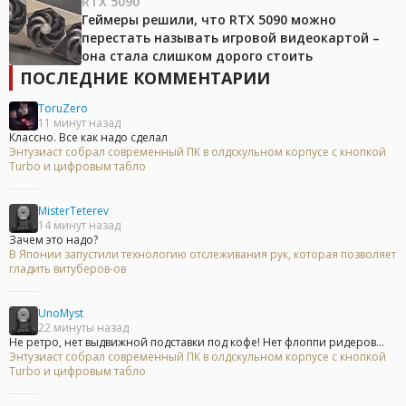
RTX 5090
Геймеры решили, что RTX 5090 можно
перестать называть игровой видеокартой –
она стала слишком дорого стоить
ПОСЛЕДНИЕ КОММЕНТАРИИ
ToruZero
11 минут назад
Классно. Все как надо сделал
Энтузиаст собрал современный ПК в олдскульном корпусе с кнопкой
Turbo и цифровым табло
MisterTeterev
14 минут назад
Зачем это надо?
В Японии запустили технологию отслеживания рук, которая позволяет
гладить витуберов-ов
UnoMyst
22 минуты назад
Не ретро, нет выдвижной подставки под кофе! Нет флоппи ридеров...
Энтузиаст собрал современный ПК в олдскульном корпусе с кнопкой
Turbo и цифровым табло