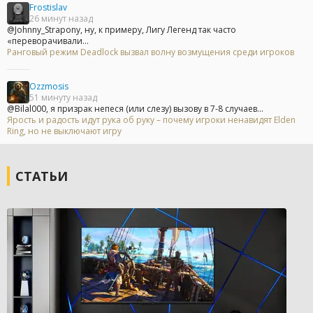
Frostislav
26 минут назад
@Johnny_Strapony, ну, к примеру, Лигу Легенд так часто
«переворачивали...
Ранговый режим Deadlock вызвал волну возмущения среди игроков
Ozzmosis
51 минуту назад
@Bilal000, я призрак непеся (или слезу) вызову в 7-8 случаев...
Ярость и радость идут рука об руку – почему игроки ненавидят Elden
Ring, но не выключают игру
СТАТЬИ