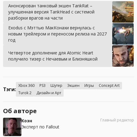
Анонсирован танковый экшен TankRat –
улучшенная версия TankHead с системой
разборки врагов на части
Exodus с Мэттью МакКонахи вернулась с
новым трейлером и переносом релиза на 2027
год
Четвертое дополнение для Atomic Heart
получило тизер с Нечаевым и Близняшкой
Xbox 360
PS3
Шутер
Экшен
Игры
Concept Art
Тэги:
Turok 2
Дизайн и Арт
Об авторе
Главный редактор
Коэн
Эксперт по Fallout