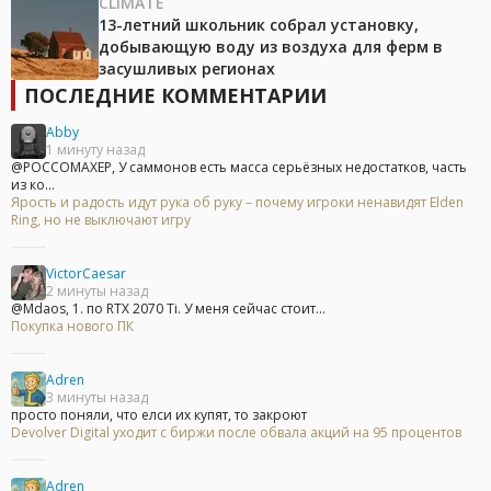
CLIMATE
13-летний школьник собрал установку,
добывающую воду из воздуха для ферм в
засушливых регионах
ПОСЛЕДНИЕ КОММЕНТАРИИ
Abby
1 минуту назад
@POCCOMAXEP, У саммонов есть масса серьёзных недостатков, часть
из ко...
Ярость и радость идут рука об руку – почему игроки ненавидят Elden
Ring, но не выключают игру
VictorCaesar
2 минуты назад
@Mdaos, 1. по RTX 2070 Ti. У меня сейчас стоит...
Покупка нового ПК
Adren
3 минуты назад
просто поняли, что елси их купят, то закроют
Devolver Digital уходит с биржи после обвала акций на 95 процентов
Adren