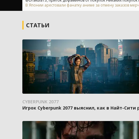
@Drakula13, приток дофаминов от покупок Никаких покупок н
В Японии арестовали фанатку аниме за отмену заказов мерч
СТАТЬИ
CYBERPUNK 2077
Игрок Cyberpunk 2077 выяснил, как в Найт-Сити