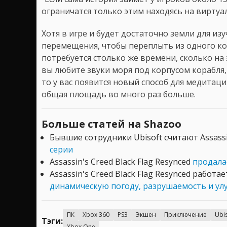
ограничатся только этим находясь на виртуа
Хотя в игре и будет достаточно земли для изу
перемещения, чтобы переплыть из одного конц
потребуется столько же времени, сколько на э
вы любите звуки моря под корпусом корабля,
то у вас появится новый способ для медитаци
общая площадь во много раз больше.
Больше статей на Shazoo
Бывшие сотрудники Ubisoft считают Assassi
серии
Assassin's Creed Black Flag Resynced
продала
Assassin's Creed Black Flag Resynced работа
динамическую погоду, разрушаемость и у
ПК
Xbox 360
PS3
Экшен
Приключение
Ubis
Тэги:
Xbox One