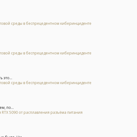
стовой среды в беспрецедентном киберинциденте
стовой среды в беспрецедентном киберинциденте
 это...
стовой среды в беспрецедентном киберинциденте
м, по...
 RTX 5090 от расплавления разъёма питания