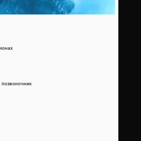
ионах
а позвоночник