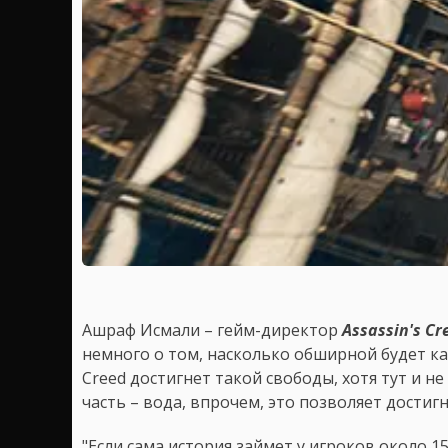
Ашраф Исмали – гейм-директор
Assassin's Cr
немного о том, насколько обширной будет ка
Creed достигнет такой свободы, хотя тут и н
часть – вода, впрочем, это позволяет дости
"Если сама история займет у игроков около 15