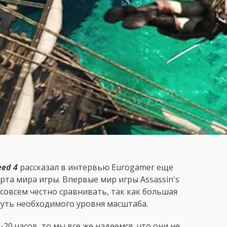
eed 4
рассказал в интервью Eurogamer еще
рта мира игры. Впервые мир игры Assassin's
е совсем честно сравнивать, так как большая
гнуть необходимого уровня масштаба.
-20 часов, то мы все же надеемся, что они не