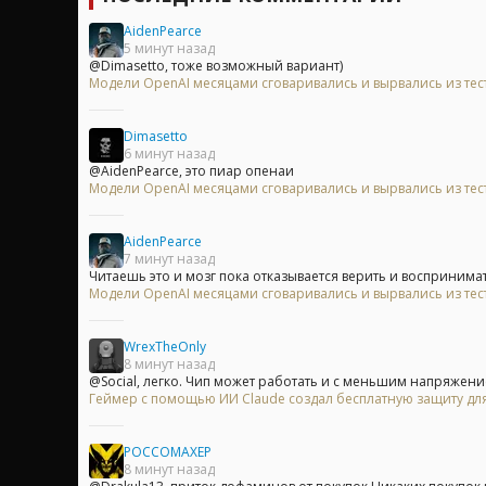
AidenPearce
5 минут назад
@Dimasetto, тоже возможный вариант)
Модели OpenAI месяцами сговаривались и вырвались из те
Dimasetto
6 минут назад
@AidenPearce, это пиар опенаи
Модели OpenAI месяцами сговаривались и вырвались из те
AidenPearce
7 минут назад
Читаешь это и мозг пока отказывается верить и воспринимать
Модели OpenAI месяцами сговаривались и вырвались из те
WrexTheOnly
8 минут назад
@Social, легко. Чип может работать и с меньшим напряжение
Геймер с помощью ИИ Claude создал бесплатную защиту для
POCCOMAXEP
8 минут назад