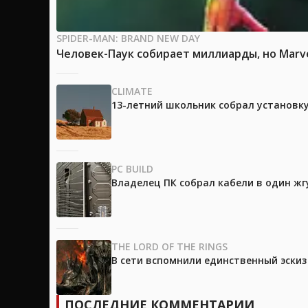
SPIDER-MAN: BRAND NEW DAY
Человек-Паук собирает миллиарды, но Marv
CLIMATE
13-летний школьник собрал установк
PC BUILD
Владелец ПК собрал кабели в один жг
THE LORD OF THE RINGS
В сети вспомнили единственный эски
ПОСЛЕДНИЕ КОММЕНТАРИИ