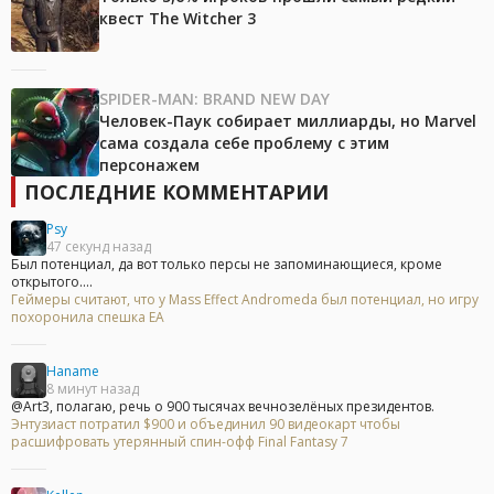
квест The Witcher 3
SPIDER-MAN: BRAND NEW DAY
Человек-Паук собирает миллиарды, но Marvel
сама создала себе проблему с этим
персонажем
ПОСЛЕДНИЕ КОММЕНТАРИИ
Psy
47 секунд назад
Был потенциал, да вот только персы не запоминающиеся, кроме
открытого....
Геймеры считают, что у Mass Effect Andromeda был потенциал, но игру
похоронила спешка EA
Haname
8 минут назад
@Art3, полагаю, речь о 900 тысячах вечнозелёных президентов.
Энтузиаст потратил $900 и объединил 90 видеокарт чтобы
расшифровать утерянный спин-офф Final Fantasy 7