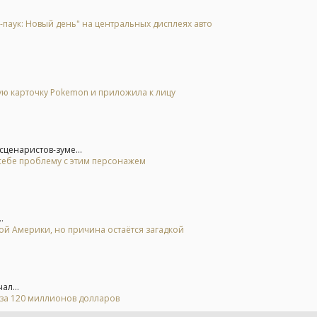
аук: Новый день" на центральных дисплеях авто
гую карточку Pokemon и приложила к лицу
ценаристов-зуме...
 себе проблему с этим персонажем
.
ной Америки, но причина остаётся загадкой
ал...
 за 120 миллионов долларов