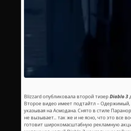
Blizzard опубликовала второй тизер
Diablo 3
д
Второе видео имеет подтайтл – Одержимый, 
указывая на Асмодана. Снято в стиле Парано
не вызывает... так же и не ясно, что это все
готовит широкомасштабную рекламную акци