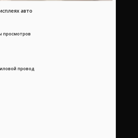
исплеях авто
ны просмотров
силовой провод