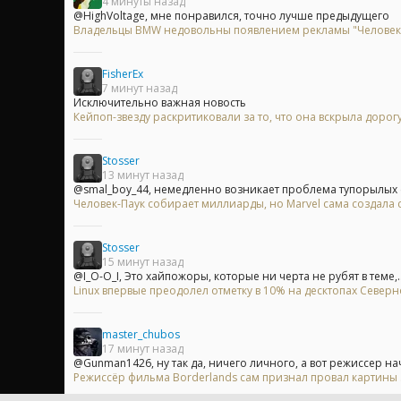
4 минуты назад
@HighVoltage, мне понравился, точно лучше предыдущего
Владельцы BMW недовольны появлением рекламы "Человек-п
FisherEx
7 минут назад
Исключительно важная новость
Кейпоп-звезду раскритиковали за то, что она вскрыла доро
Stosser
13 минут назад
@smal_boy_44, немедленно возникает проблема тупорылых с
Человек-Паук собирает миллиарды, но Marvel сама создала
Stosser
15 минут назад
@I_O-O_I, Это хайпожоры, которые ни черта не рубят в теме,..
Linux впервые преодолел отметку в 10% на десктопах Север
master_chubos
17 минут назад
@Gunman1426, ну так да, ничего личного, а вот режиссер нач
Режиссёр фильма Borderlands сам признал провал картины