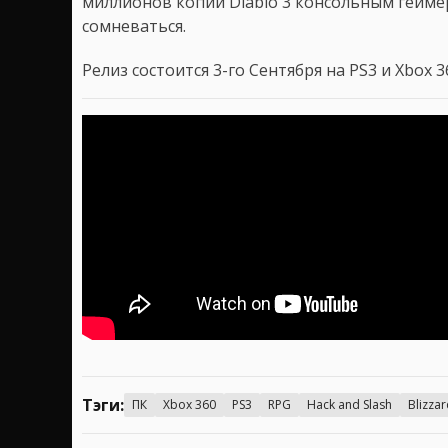
миллионов копий Diablo 3 консольным гейме
сомневаться.
Релиз состоится 3-го Сентября на PS3 и Xbox 3
Тэги:
ПК
Xbox 360
PS3
RPG
Hack and Slash
Blizza