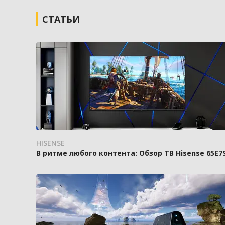
СТАТЬИ
HISENSE
В ритме любого контента: Обзор ТВ Hisense 65E7