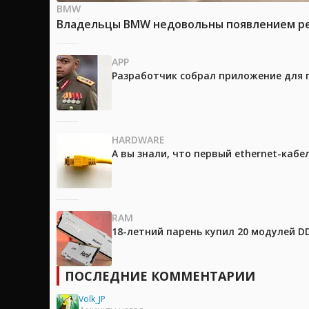
BMW
Владельцы BMW недовольны появлением рек
APP
Разработчик собрал приложение для 
HARDWARE
А вы знали, что первый ethernet-каб
RAM
18-летний парень купил 20 модулей D
ПОСЛЕДНИЕ КОММЕНТАРИИ
Volk_JP