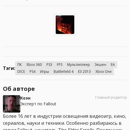
ПК
Xbox 360
PS3
FPS
Мультиплеер
Экшен
EA
Тэги:
DICE
PS4
Игры
Battlefield 4
E3 2013
Xbox One
Об авторе
Главный редактор
Коэн
Эксперт по Fallout
Более 16 лет в индустрии освещения видеоигр, кино,
сериалов, науки и техники. Особенно разбираюсь в