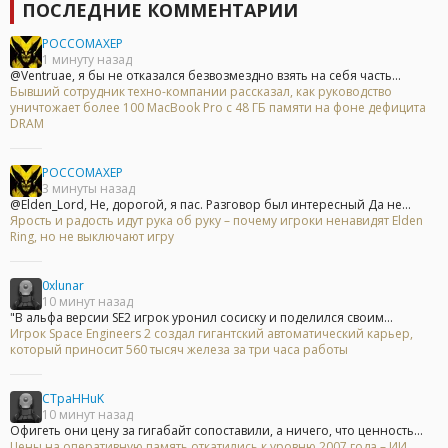
ПОСЛЕДНИЕ КОММЕНТАРИИ
POCCOMAXEP
1 минуту назад
@Ventruae, я бы не отказался безвозмездно взять на себя часть...
Бывший сотрудник техно-компании рассказал, как руководство
уничтожает более 100 MacBook Pro с 48 ГБ памяти на фоне дефицита
DRAM
POCCOMAXEP
3 минуты назад
@Elden_Lord, Не, дорогой, я пас. Разговор был интересный Да не...
Ярость и радость идут рука об руку – почему игроки ненавидят Elden
Ring, но не выключают игру
0xlunar
10 минут назад
"В альфа версии SE2 игрок уронил сосиску и поделился своим...
Игрок Space Engineers 2 создал гигантский автоматический карьер,
который приносит 560 тысяч железа за три часа работы
CTpaHHuK
10 минут назад
Офигеть они цену за гигабайт сопоставили, а ничего, что ценность...
Цены на оперативную память откатились к уровню 2007 года – ИИ