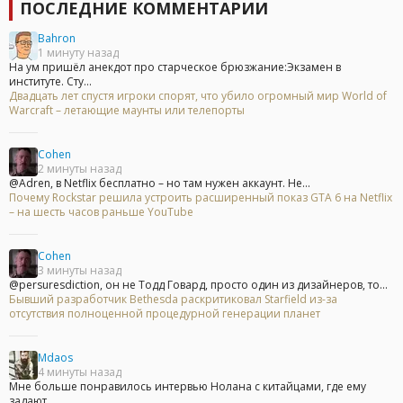
ПОСЛЕДНИЕ КОММЕНТАРИИ
Bahron
1 минуту назад
На ум пришёл анекдот про старческое брюзжание:Экзамен в
институте. Сту...
Двадцать лет спустя игроки спорят, что убило огромный мир World of
Warcraft – летающие маунты или телепорты
Cohen
2 минуты назад
@Adren, в Netflix бесплатно – но там нужен аккаунт. Не...
Почему Rockstar решила устроить расширенный показ GTA 6 на Netflix
– на шесть часов раньше YouTube
Cohen
3 минуты назад
@persuresdiction, он не Тодд Говард, просто один из дизайнеров, то...
Бывший разработчик Bethesda раскритиковал Starfield из-за
отсутствия полноценной процедурной генерации планет
Mdaos
4 минуты назад
Мне больше понравилось интервью Нолана с китайцами, где ему
задают...