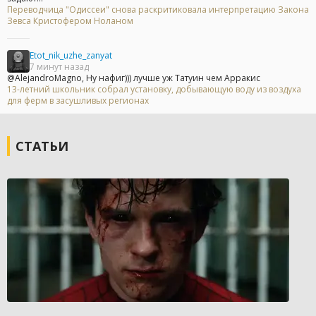
Переводчица "Одиссеи" снова раскритиковала интерпретацию Закона
Зевса Кристофером Ноланом
Etot_nik_uzhe_zanyat
7 минут назад
@AlejandroMagno, Ну нафиг))) лучше уж Татуин чем Арракис
13-летний школьник собрал установку, добывающую воду из воздуха
для ферм в засушливых регионах
СТАТЬИ