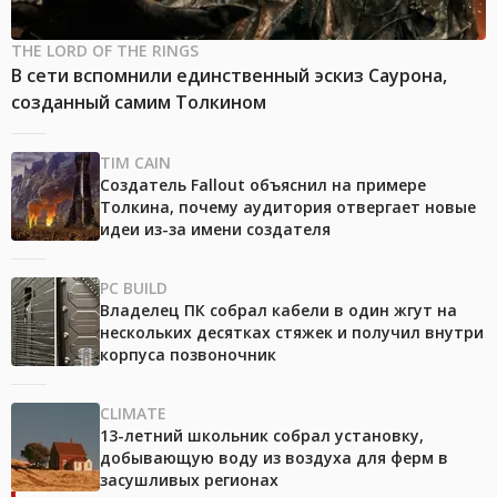
THE LORD OF THE RINGS
В сети вспомнили единственный эскиз Саурона,
созданный самим Толкином
TIM CAIN
Создатель Fallout объяснил на примере
Толкина, почему аудитория отвергает новые
идеи из-за имени создателя
PC BUILD
Владелец ПК собрал кабели в один жгут на
нескольких десятках стяжек и получил внутри
корпуса позвоночник
CLIMATE
13-летний школьник собрал установку,
добывающую воду из воздуха для ферм в
засушливых регионах