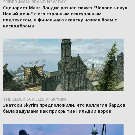
SPIDER-MAN: BRAND NEW DAY
Сценарист Макс Ландис разнёс сюжет "Человек-паук:
Новый день" с его странным сексуальным
подтекстом, а финальную схватку назвал боем с
каскадёрами
THE ELDER SCROLLS V: SKYRIM
Знатоки Skyrim предположили, что Коллегия бардов
была задумана как прикрытие Гильдии воров