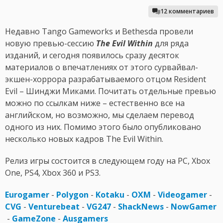
12 комментариев
Недавно Tango Gameworks и Bethesda провели
новую превью-сессию
The Evil Within
для ряда
изданий, и сегодня появилось сразу десяток
материалов о впечатлениях от этого сурвайвал-
экшен-хоррора разрабатываемого отцом Resident
Evil – Шинджи Миками. Почитать отдельные превью
можно по ссылкам ниже – естественно все на
английском, но возможно, мы сделаем перевод
одного из них. Помимо этого было опубликовано
несколько новых кадров The Evil Within.
Релиз игры состоится в следующем году на PC, Xbox
One, PS4, Xbox 360 и PS3.
Eurogamer
-
Polygon
-
Kotaku
-
OXM
-
Videogamer
-
CVG
-
Venturebeat
-
VG247
-
ShackNews
-
NowGamer
-
GameZone
-
Ausgamers