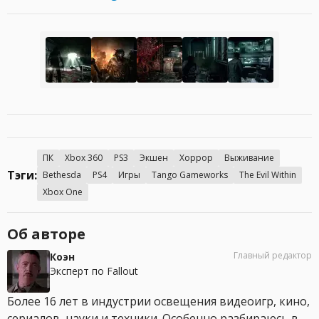
ПК
Xbox 360
PS3
Экшен
Хоррор
Выживание
Тэги:
Bethesda
PS4
Игры
Tango Gameworks
The Evil Within
Xbox One
Об авторе
Главный редактор
Коэн
Эксперт по Fallout
Более 16 лет в индустрии освещения видеоигр, кино,
сериалов, науки и техники. Особенно разбираюсь в