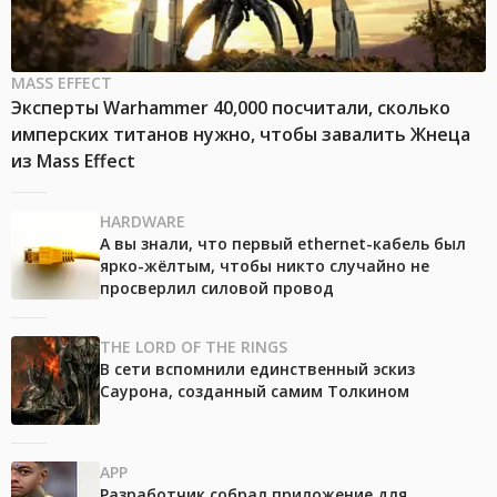
MASS EFFECT
Эксперты Warhammer 40,000 посчитали, сколько
имперских титанов нужно, чтобы завалить Жнеца
из Mass Effect
HARDWARE
А вы знали, что первый ethernet-кабель был
ярко-жёлтым, чтобы никто случайно не
просверлил силовой провод
THE LORD OF THE RINGS
В сети вспомнили единственный эскиз
Саурона, созданный самим Толкином
APP
Разработчик собрал приложение для