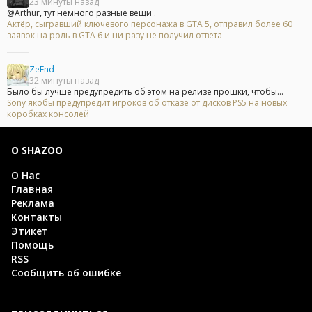
23 минуты назад
@Arthur, тут немного разные вещи .
Актёр, сыгравший ключевого персонажа в GTA 5, отправил более 60
заявок на роль в GTA 6 и ни разу не получил ответа
ZeEnd
32 минуты назад
Было бы лучше предупредить об этом на релизе прошки, чтобы...
Sony якобы предупредит игроков об отказе от дисков PS5 на новых
коробках консолей
О SHAZOO
О Нас
Главная
Реклама
Контакты
Этикет
Помощь
RSS
Сообщить об ошибке