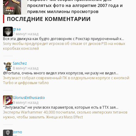
проклятых фото на алгоритме 2007 года и
привлек миллионы просмотров
ПОСЛЕДНИЕ КОММЕНТАРИИ
graa
7 минут назад
Вся эта движуха как будто договорняк с Рокстар приуроченный к...
Sony якобы предупредит игроков об отказе от дисков PS5 на новых
коробках консолей
Sanchez
8 минут назад
@Fortuna, очень много видел этих корпусов, ни разу не видел...
Энтузиаст собрал современный ПК в олдскульном корпусе с кнопкой
Turbo и цифровым табло
GloriusEnthusiasto
9 минут назад
"Энтузиасты" не учли всех параметров, которые есть в ТТХ зая...
Эксперты Warhammer 40,000 посчитали, сколько имперских титанов
нужно, чтобы завалить Жнеца из Mass Effect
Jorno