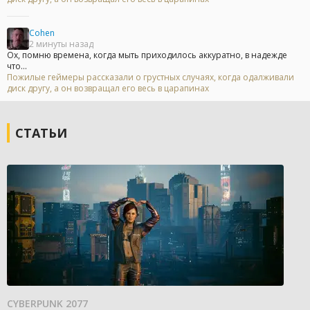
Cohen
2 минуты назад
Ох, помню времена, когда мыть приходилось аккуратно, в надежде
что...
Пожилые геймеры рассказали о грустных случаях, когда одалживали
диск другу, а он возвращал его весь в царапинах
СТАТЬИ
CYBERPUNK 2077