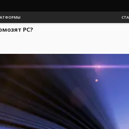
АТФОРМЫ
СТ
рмозят PC?