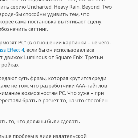
ть серию Uncharted, Heavy Rain, Beyond: Two
 вроде-бы способны удивить тем, что
 скорее сама постановка вытягивает сцену,
обозначить сеттинг.
рмозят PC" (в отношении картинки – не чего-
ss Effect 4
, если бы он использовал все
т движок Luminous от Square Enix. Третьи
стройках.
редают суть фразы, которая крутится среди
аже не том, что разработчики AAA-тайтлов
нимание возможностям PC. Что хуже – при
рестали брать в расчет то, на что способен
ть то, что должны были сделать
льше проблем в виде издательской