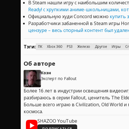
В Steam нашли игру с наибольшим количес
Ready! с хрупкими аниме-школьницами, кот
Официальную худи Concord можно
купить 
Разработчики забаненной в Steam игры Hor
цензуре – весь спорный контент был удале
Тэги:
ПК
Xbox 360
PS3
Железо
Другое
Игры
Cr
Об авторе
Коэн
Эксперт по Fallout
Более 16 лет в индустрии освещения видеоигр
разбираюсь в серии Fallout, ценитель The Elder
Больше всего играю в Civilization, Old World
космоса.
SHAZOO YouTube
ПОДПИСАТЬСЯ