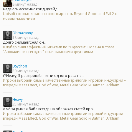
8 минут назад
надеюсь ассасинс крид Джейд
Ubisoft готовится заново анонсировать Beyond Good and Evil 2 с
новым названием
Obmazannyj
18 минут назад
Долго снимал?Снял он...
Ютубер снял эффектный ИИ-клип по "Одиссеи" Нолана в стиле
"Апокалипсис сегодня" с вьетнамскими джунглями
DSychoff
30 минут назад
@Heavy, 5 раз прошёл - и ни одного раза не...
Игроки выбрали самые качественные трилогии игровой индустрии –
впереди Mass Effect, God of War, Metal Gear Solid и Batman: Arkham
Heavy
35 минут назад
А чё за рыжая баба всегда на обложках статей про...
Игроки выбрали самые качественные трилогии игровой индустрии –
впереди Mass Effect, God of War, Metal Gear Solid и Batman: Arkham