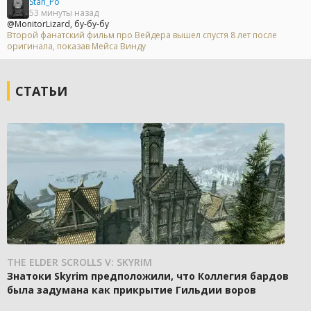
Stan_Po
53 минуты назад
@MonitorLizard, бу-бу-бу
Второй фанатский фильм про Вейдера вышел спустя 8 лет после
оригинала, показав Мейса Винду
СТАТЬИ
THE ELDER SCROLLS V: SKYRIM
Знатоки Skyrim предположили, что Коллегия бардов
была задумана как прикрытие Гильдии воров