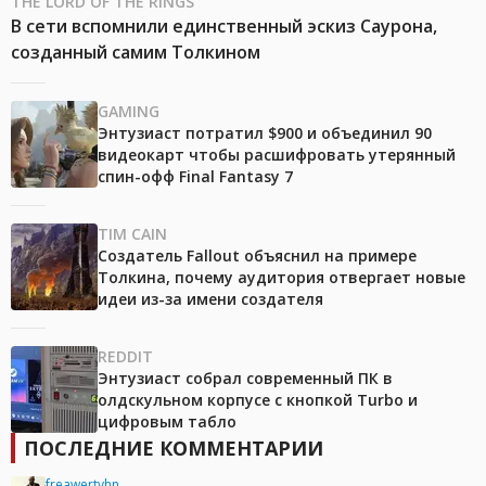
THE LORD OF THE RINGS
В сети вспомнили единственный эскиз Саурона,
созданный самим Толкином
GAMING
Энтузиаст потратил $900 и объединил 90
видеокарт чтобы расшифровать утерянный
спин-офф Final Fantasy 7
TIM CAIN
Создатель Fallout объяснил на примере
Толкина, почему аудитория отвергает новые
идеи из-за имени создателя
REDDIT
Энтузиаст собрал современный ПК в
олдскульном корпусе с кнопкой Turbo и
цифровым табло
ПОСЛЕДНИЕ КОММЕНТАРИИ
freawertyhn