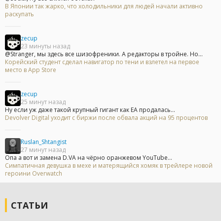
В Японии так жарко, что холодильники для людей начали активно
раскупать
zecup
23 минуты назад
@Stranger, мы здесь все шизофреники. А редакторы в тройне. Но...
Корейский студент сделал навигатор по тени и взлетел на первое
место в App Store
zecup
25 минут назад
Ну если уж даже такой крупный гигант как ЕА продалась...
Devolver Digital уходит с биржи после обвала акций на 95 процентов
Ruslan_Shtangist
27 минут назад
Опа а вот и замена D.VA на чёрно оранжевом YouTube...
Симпатичная девушка в мехе и матерящийся хомяк в трейлере новой
героини Overwatch
СТАТЬИ