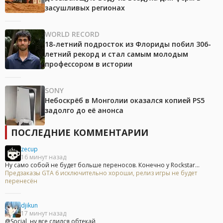
засушливых регионах
WORLD RECORD
18-летний подросток из Флориды побил 306-
летний рекорд и стал самым молодым
профессором в истории
SONY
Небоскрёб в Монголии оказался копией PS5
задолго до её анонса
ПОСЛЕДНИЕ КОММЕНТАРИИ
zecup
16 минут назад
Ну само собой не будет больше переносов. Конечно у Rockstar...
Предзаказы GTA 6 исключительно хороши, релиз игры не будет
перенесён
djikun
17 минут назад
@Social, ну все слился обтекай