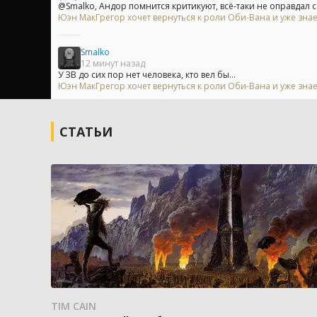
@Smalko, Андор помнится критикуют, всё-таки не оправдал себ
Юэн МакГрегор хочет вернуться к роли Оби-Вана и уже знае
Smalko
12 минут назад
У ЗВ до сих пор нет человека, кто вел бы...
Юэн МакГрегор хочет вернуться к роли Оби-Вана и уже знае
СТАТЬИ
TIM CAIN