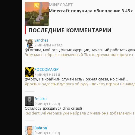
MINECRAFT
Minecraft получила обновление 3.45 
ПОСЛЕДНИЕ КОММЕНТАРИИ
Sanchez
2 минуты назад
@Fortuna, мой отец физик ядерщик, начавший работать дово
Энтузиаст собрал современный ПК в олдскульном корпусе с
POCCOMAXEP
7 минут назад
@Abby, На крайний случай есть Ложная слеза, но с ней...
Ярость и радость идут рука об руку – почему игроки ненавид
Smalko
9 минут назад
Осталось дождаться dino crisis((
Resident Evil Veronica уже набрала 2 миллиона добавлений 
Bahron
9 минут назад