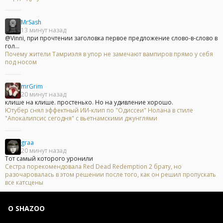
MrSash
13 минут назад
@Vinni, при прочтении заголовка первое предложение слово-в-слово в
гол...
Почему жители Тамриэля в упор не замечают вампиров прямо у себя
под носом
mrGrim
20 минут назад
клише на клише. простенько. Но на удивление хорошо.
Ютубер снял эффектный ИИ-клип по "Одиссеи" Нолана в стиле
"Апокалипсис сегодня" с вьетнамскими джунглями
graa
20 минут назад
Тот самый которого уронили
Сестра порекомендовала Red Dead Redemption 2 брату, но
разочаровалась в этом решении после того, как он решил пропускать
все катсцены
О SHAZOO