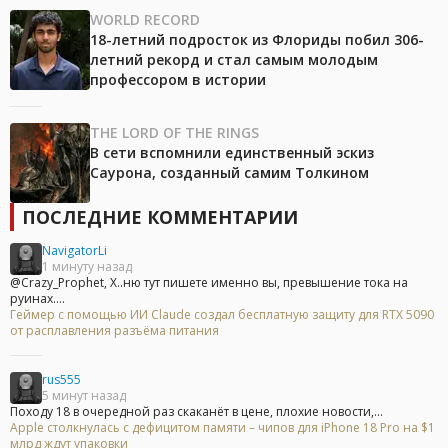
WORLD RECORD
18-летний подросток из Флориды побил 306-
летний рекорд и стал самым молодым
профессором в истории
THE LORD OF THE RINGS
В сети вспомнили единственный эскиз
Саурона, созданный самим Толкином
ПОСЛЕДНИЕ КОММЕНТАРИИ
NavigatorLi
1 минуту назад
@Crazy_Prophet, Х..ню тут пишете именно вы, превышение тока на
руинах....
Геймер с помощью ИИ Claude создал бесплатную защиту для RTX 5090
от расплавления разъёма питания
rus555
5 минут назад
Походу 18 в очередной раз скаканёт в цене, плохие новости,...
Apple столкнулась с дефицитом памяти – чипов для iPhone 18 Pro на $1
млрд ждут упаковки