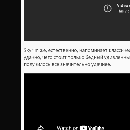
Skyrim же, естественно, напоминает классиче
удачно, чего стоит только бедный удивленный
получилось все значительно удачнее.