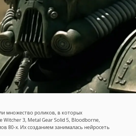
ли множество роликов, в которых
tcher 3, Metal Gear Solid 5, Bloodborne,
ьмов 80-х. Их созданием занималась нейросеть