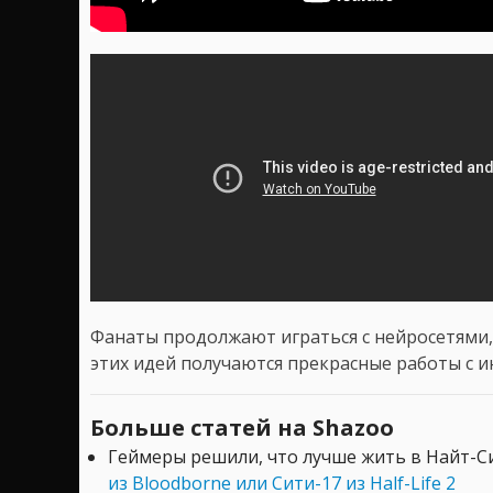
Фанаты продолжают играться с нейросетями,
этих идей получаются прекрасные работы с 
Больше статей на Shazoo
Геймеры решили, что лучше жить в Найт-С
из Bloodborne или Сити-17 из Half-Life 2