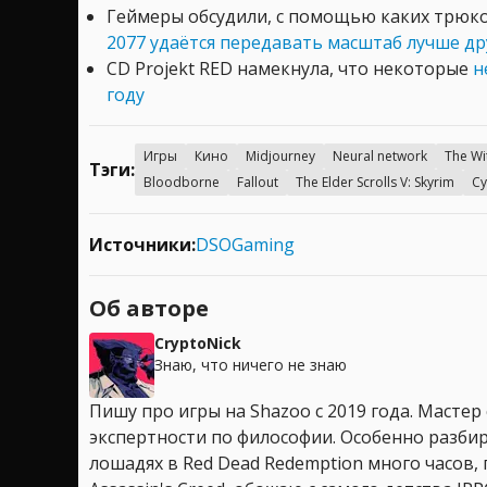
Геймеры обсудили, с помощью каких трюк
2077 удаётся передавать масштаб лучше др
CD Projekt RED намекнула, что некоторые
н
году
Игры
Кино
Midjourney
Neural network
The Wi
Тэги:
Bloodborne
Fallout
The Elder Scrolls V: Skyrim
Cy
Источники:
DSOGaming
Об авторе
CryptoNick
Знаю, что ничего не знаю
Пишу про игры на Shazoo с 2019 года. Мастер
экспертности по философии. Особенно разбир
лошадях в Red Dead Redemption много часов, 