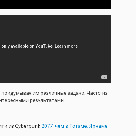
 придумывая им различные задачи. Часто из
интересными результатами.
ити из Cyberpunk
2077, чем в Готэме, Ярнаме