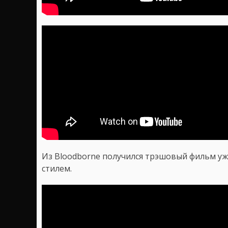
Из Bloodborne получился трэшовый фильм уж
стилем.