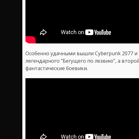
Особенно удачными вышли Cyberpunk 2077 и 
легендарного "Бегущего по лезвию", а втор
фантастические боевики.