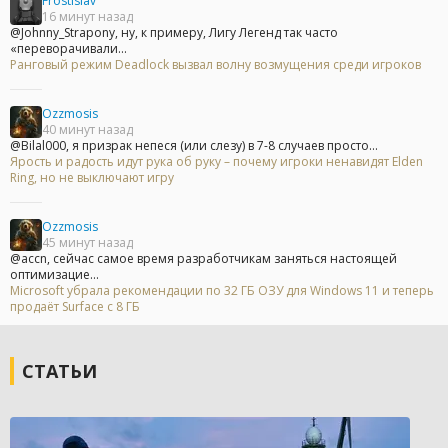
Frostislav
16 минут назад
@Johnny_Strapony, ну, к примеру, Лигу Легенд так часто
«переворачивали...
Ранговый режим Deadlock вызвал волну возмущения среди игроков
Ozzmosis
40 минут назад
@Bilal000, я призрак непеся (или слезу) в 7-8 случаев просто...
Ярость и радость идут рука об руку – почему игроки ненавидят Elden
Ring, но не выключают игру
Ozzmosis
45 минут назад
@accn, сейчас самое время разработчикам заняться настоящей
оптимизацие...
Microsoft убрала рекомендации по 32 ГБ ОЗУ для Windows 11 и теперь
продаёт Surface с 8 ГБ
СТАТЬИ