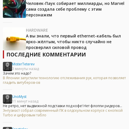
Человек-Паук собирает миллиарды, но Marvel
сама создала себе проблему с этим
персонажем
HARDWARE
А вы знали, что первый ethernet-кабель был
ярко-жёлтым, чтобы никто случайно не
просверлил силовой провод
ПОСЛЕДНИЕ КОММЕНТАРИИ
MisterTeterev
3 минуты назад
Зачем это надо?
В Японии запустили технологию отслеживания рук, которая позволяет
гладить витуберов-ов
UnoMyst
11 минут назад
Не ретро, нет выдвижной подставки под кофе! Нет флоппи ридеров...
Энтузиаст собрал современный ПК в олдскульном корпусе с кнопкой
Turbo и цифровым табло