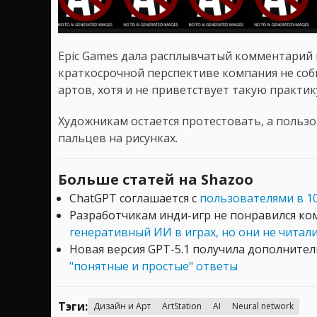
Epic Games дала расплывчатый комментарий 
краткосрочной перспективе компания не соб
артов, хотя и не приветствует такую практик
Художникам остается протестовать, а польз
пальцев на рисунках.
Больше статей на Shazoo
ChatGPT соглашается с
пользователями в 10
Разработчикам инди-игр не понравился к
генеративный ИИ в играх, но они не читал
Новая версия GPT-5.1 получила дополните
"понятные и простые" ответы
Тэги:
Дизайн и Арт
ArtStation
AI
Neural network