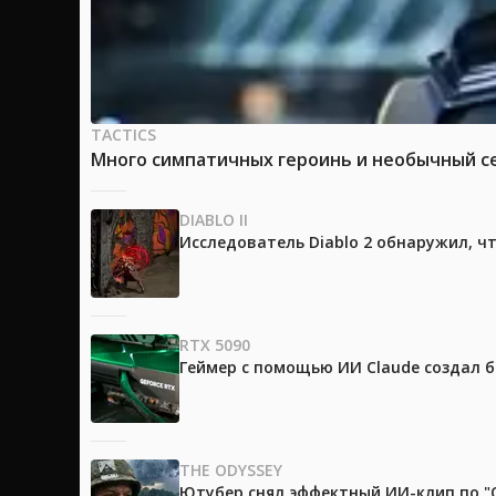
TACTICS
Много симпатичных героинь и необычный сет
DIABLO II
Исследователь Diablo 2 обнаружил, ч
RTX 5090
Геймер с помощью ИИ Claude создал 
THE ODYSSEY
Ютубер снял эффектный ИИ-клип по "О