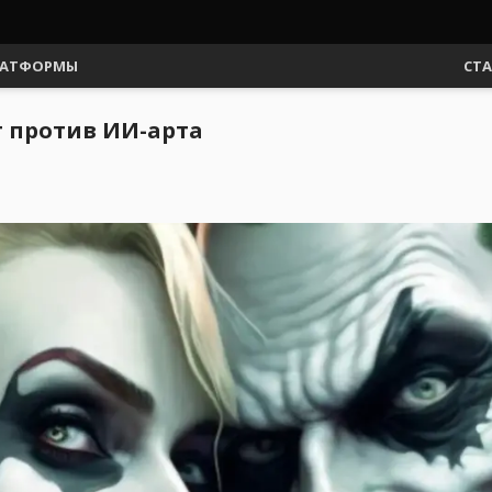
АТФОРМЫ
СТ
т против ИИ-арта