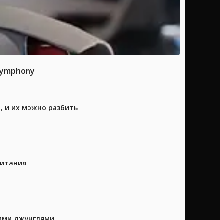
 Symphony
, и их можно разбить
питания
кими джунглями