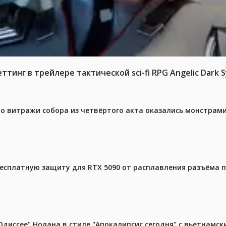
тинг в трейлере тактической sci-fi RPG Angelic Dark
то витражи собора из четвёртого акта оказались монстрами
бесплатную защиту для RTX 5090 от расплавления разъёма 
диссее" Нолана в стиле "Апокалипсис сегодня" с вьетнамс