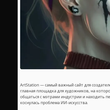
ArtStation — самый важный сайт для создател
главная площадка для художников, на кото
общаться с мэтрами индустрии и находить пе
коснулась проблема ИИ-искусства.