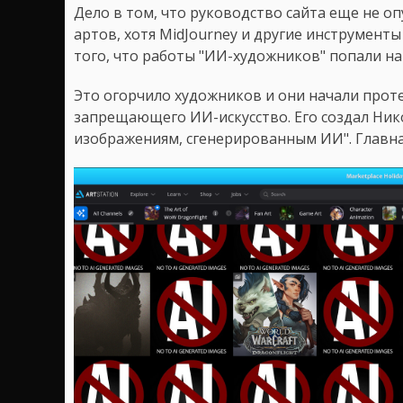
Дело в том, что руководство сайта еще не о
артов, хотя MidJourney и другие инструмент
того, что работы "ИИ-художников" попали н
Это огорчило художников и они начали прот
запрещающего ИИ-искусство. Его создал Нико
изображениям, сгенерированным ИИ". Главна