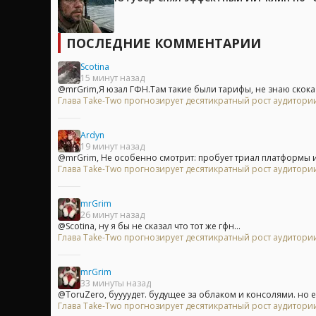
ПОСЛЕДНИЕ КОММЕНТАРИИ
Scotina
15 минут назад
@mrGrim,Я юзал ГФН.Там такие были тарифы, не знаю скока с
Глава Take-Two прогнозирует десятикратный рост аудитори
Ardyn
19 минут назад
@mrGrim, Не особенно смотрит: пробует триал платформы и з
Глава Take-Two прогнозирует десятикратный рост аудитори
mrGrim
26 минут назад
@Scotina, ну я бы не сказал что тот же гфн...
Глава Take-Two прогнозирует десятикратный рост аудитори
mrGrim
33 минуты назад
@ToruZero, буууудет. будущее за облаком и консолями. но е
Глава Take-Two прогнозирует десятикратный рост аудитори