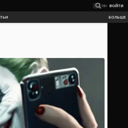
18+
ВОЙТИ
АТЬИ
БОЛЬШЕ