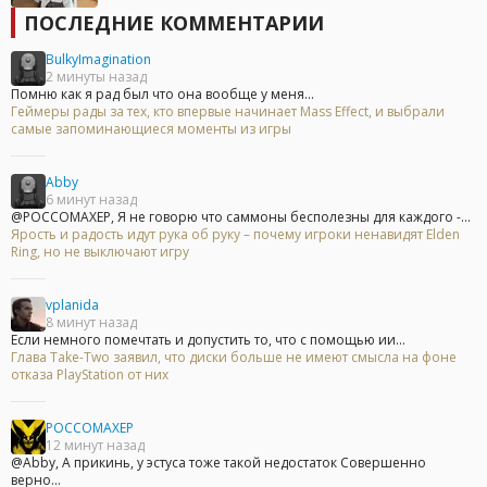
ПОСЛЕДНИЕ КОММЕНТАРИИ
BulkyImagination
2 минуты назад
Помню как я рад был что она вообще у меня...
Геймеры рады за тех, кто впервые начинает Mass Effect, и выбрали
самые запоминающиеся моменты из игры
Abby
6 минут назад
@POCCOMAXEP, Я не говорю что саммоны бесполезны для каждого -...
Ярость и радость идут рука об руку – почему игроки ненавидят Elden
Ring, но не выключают игру
vplanida
8 минут назад
Если немного помечтать и допустить то, что с помощью ии...
Глава Take-Two заявил, что диски больше не имеют смысла на фоне
отказа PlayStation от них
POCCOMAXEP
12 минут назад
@Abby, А прикинь, у эстуса тоже такой недостаток Совершенно
верно...