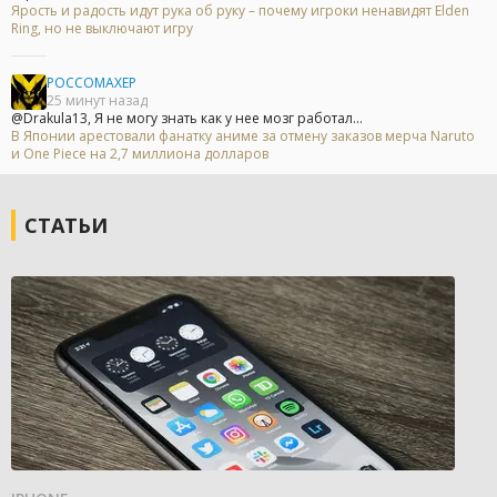
Ярость и радость идут рука об руку – почему игроки ненавидят Elden
Ring, но не выключают игру
POCCOMAXEP
25 минут назад
@Drakula13, Я не могу знать как у нее мозг работал...
В Японии арестовали фанатку аниме за отмену заказов мерча Naruto
и One Piece на 2,7 миллиона долларов
СТАТЬИ