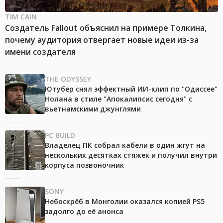
TIM CAIN
Создатель Fallout объяснил на примере Толкина,
почему аудитория отвергает новые идеи из-за
имени создателя
THE ODYSSEY
Ютубер снял эффектный ИИ-клип по "Одиссее"
Нолана в стиле "Апокалипсис сегодня" с
вьетнамскими джунглями
PC BUILD
Владелец ПК собрал кабели в один жгут на
нескольких десятках стяжек и получил внутри
корпуса позвоночник
SONY
Небоскрёб в Монголии оказался копией PS5
задолго до её анонса