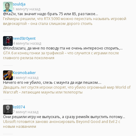
souldja
1 минуту назад
@KaZiv, так значит надо брать 75 или 85, раз такое...
Геймеры решили, что RTX 5090 можно перестать называть игровой
видеокартой – она стала слишком дорого стоить
needStr0yent
4 минуты назад
@Kindzazaru, да мне по поводу гта не очень интересно спорить,...
GTA 6 и конец гонки за графикой – что случится с играми после
главного релиза поколения
Kosmobaiker
6 минут назад
Ничего его не убило, слезь с маунта да иди пешком....
Двадцать лет спустя игроки спорят, что убило огромный мир World of
Warcraft – летающие маунты или телепорты
lis9374
7 минут назад
Они решили игру не выпускать, а сразу ремейк выпустить потому...
Ubisoft готовится заново анонсировать Beyond Good and Evil 2 с
новым названием