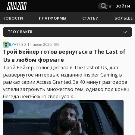
18+
ВОЙТИ
НОВОСТИ
ПЛАТФОРМЫ
СТАТЬИ
БОЛЬШЕ
TROY BAKER
ILYA
17:30, 14 июля 2026
7
Трой Бейкер готов вернуться в The Last of
Us в любом формате
Трой Бейкер, голос Джоэла в The Last of Us, дал
развёрнутое интервью изданию Insider Gaming в
рамках серии Access Granted. За 40 минут разговора
успели затронуть множество тем, однако под конец
беседа неизбежно свернула к...