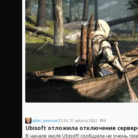
cyber_samovar
22:30, 31 августа 2022
4
Ubisoft отложила отключение серверо
В начале июля Ubisoft сообщила не очень п