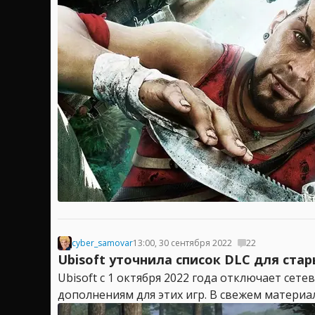
cyber_samovar
13:00, 30 сентября 2022
22
Ubisoft уточнила список DLC для стар
Ubisoft с 1 октября 2022 года отключает сет
дополнениям для этих игр. В свежем материа