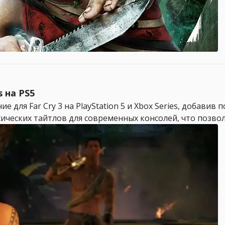
s на PS5
 для Far Cry 3 на PlayStation 5 и Xbox Series, добавив 
еских тайтлов для современных консолей, что позволи