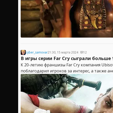
cyber_samovar
21:30, 15 марта 2024
12
В игры серии Far Cry сыграли больше
К 20-летию франшизы Far Cry компания Ubiso
поблагодарил игроков за интерес, а также ан