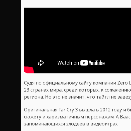
Судя по официальному сайту компании Zero La
23 странах мира, среди которых, к сожалению,
региона. Но это не значит, что тайтл не заве
Оригинальная Far Cry 3 вышла в 2012 году и 
сюжету и харизматичным персонажам. А Ваас
запоминающихся злодеев в видеоиграх.