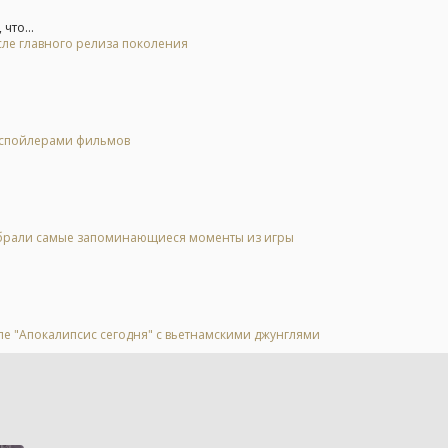
что...
осле главного релиза поколения
о спойлерами фильмов
 выбрали самые запоминающиеся моменты из игры
ле "Апокалипсис сегодня" с вьетнамскими джунглями