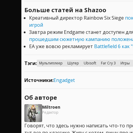
Больше статей на Shazoo
Креативный директор Rainbow Six Siege
пок
игрой
Завтра режим Endgame станет доступен для 
прошедшим сюжетную кампанию положена
EA уже вовсю рекламирует
Battlefield 6 к
Тэги:
Мультиплеер
Шутер
Ubisoft
Far Cry 3
Игры
Источники:
Engadget
Об авторе
Miltroen
Редактор
Говорят, что здесь нужно написать что-то про
тут все по классике. Живу с котом, пишу про иг