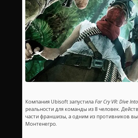
Компания Ubisoft запустила
Far Cry VR: Dive Into
реальности для команды из 8 человек. Дейст
части франшизы, а одним из противников вы
Монтенегро.