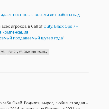
идает пост после восьми лет работы над
всех игроков в Call of
Duty: Black Ops 7 –
 компенсация
ак "самый продаваемый шутер года
"
VR
Far Cry VR: Dive Into Insanity
 себя. Окей. Родился, вырос, любил, страдал –
ры с 2014-го года, а на Shazoo – с 2021-го.