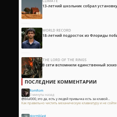
CLIMATE
13-летний школьник собрал установк
WORLD RECORD
18-летний подросток из Флориды поб
THE LORD OF THE RINGS
В сети вспомнили единственный эски
ПОСЛЕДНИЕ КОММЕНТАРИИ
RomRom
3 минуты назад
@Bilal000, это да, есть у людей привычка есть за клавой...
Как правильно чистить механическую клавиатуру и не сойти
stormblast