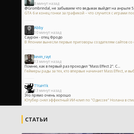
8 минут назад
@Grombrindal, не забываем что ведьмак выйдет на анрыле 5, 
GTA 6 и конец гонки за графикой – что случится с играми п
Abby
10 минут назад
Саурон - отец Фродо
В Японии вынесли первые приговоры создателям сайтов с
kevin_rayt
13 минут назад
Помню, как в первый раз проходил "Mass Effect 2". С...
Геймеры рады за тех, кто впервые начинает Mass Effect, и
T1taH1k
13 минут назад
Это прямо очень хорошо
Ютубер снял эффектный ИИ-клип по "Одиссее" Нолана в сти
СТАТЬИ