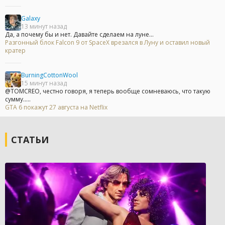
Galaxy
13 минут назад
Да, а почему бы и нет. Давайте сделаем на луне...
Разгонный блок Falcon 9 от SpaceX врезался в Луну и оставил новый
кратер
BurningCottonWool
15 минут назад
@TOMCREO, честно говоря, я теперь вообще сомневаюсь, что такую
сумму.....
GTA 6 покажут 27 августа на Netflix
СТАТЬИ