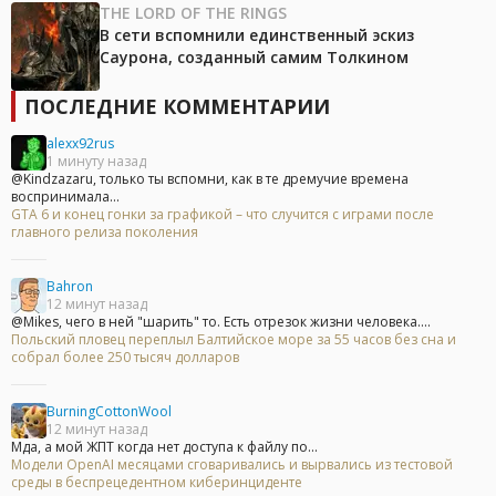
THE LORD OF THE RINGS
В сети вспомнили единственный эскиз
Саурона, созданный самим Толкином
ПОСЛЕДНИЕ КОММЕНТАРИИ
alexx92rus
1 минуту назад
@Kindzazaru, только ты вспомни, как в те дремучие времена
воспринимала...
GTA 6 и конец гонки за графикой – что случится с играми после
главного релиза поколения
Bahron
12 минут назад
@Mikes, чего в ней "шарить" то. Есть отрезок жизни человека....
Польский пловец переплыл Балтийское море за 55 часов без сна и
собрал более 250 тысяч долларов
BurningCottonWool
12 минут назад
Мда, а мой ЖПТ когда нет доступа к файлу по...
Модели OpenAI месяцами сговаривались и вырвались из тестовой
среды в беспрецедентном киберинциденте