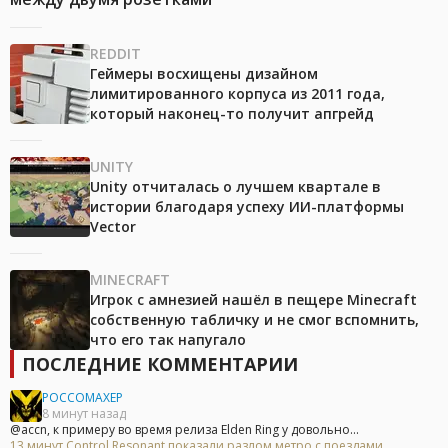
REDDIT
Геймеры восхищены дизайном
лимитированного корпуса из 2011 года,
который наконец-то получит апгрейд
UNITY
Unity отчиталась о лучшем квартале в
истории благодаря успеху ИИ-платформы
Vector
MINECRAFT
Игрок с амнезией нашёл в пещере Minecraft
собственную табличку и не смог вспомнить,
что его так напугало
ПОСЛЕДНИЕ КОММЕНТАРИИ
POCCOMAXEP
8 минут назад
@accn, к примеру во время релиза Elden Ring у довольно...
13 минут Control Resonant показали разлом метро с поездами,