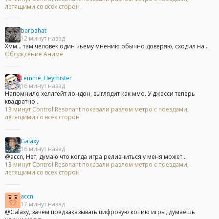
летящими со всех сторон
barbahat
12 минут назад
Хмм... там человек один чьему мнению обычно доверяю, сходил на...
Обсуждение Аниме
Lemme_Heymister
16 минут назад
Напомнило хеллгейт лондон, выглядит как ммо. У джесси теперь
квадратно...
13 минут Control Resonant показали разлом метро с поездами,
летящими со всех сторон
Galaxy
16 минут назад
@accn, Нет, думаю что когда игра релизниться у меня может...
13 минут Control Resonant показали разлом метро с поездами,
летящими со всех сторон
accn
17 минут назад
@Galaxy, зачем предзаказывать цифровую копию игры, думаешь