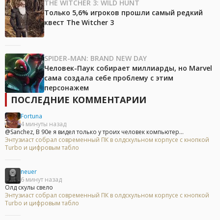
THE WITCHER 3: WILD HUNT
Только 5,6% игроков прошли самый редкий
квест The Witcher 3
SPIDER-MAN: BRAND NEW DAY
Человек-Паук собирает миллиарды, но Marvel
сама создала себе проблему с этим
персонажем
ПОСЛЕДНИЕ КОММЕНТАРИИ
Fortuna
4 минуты назад
@Sanchez, В 90е я видел только у троих человек компьютер...
Энтузиаст собрал современный ПК в олдскульном корпусе с кнопкой
Turbo и цифровым табло
neuer
6 минут назад
Олд скулы свело
Энтузиаст собрал современный ПК в олдскульном корпусе с кнопкой
Turbo и цифровым табло