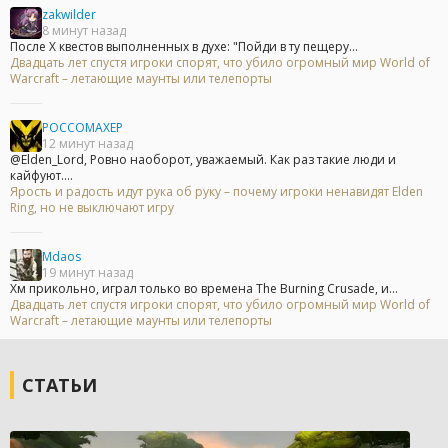
zakwilder
8 минут назад
После Х квестов выполненных в духе: "Пойди в ту пещеру...
Двадцать лет спустя игроки спорят, что убило огромный мир World of
Warcraft – летающие маунты или телепорты
POCCOMAXEP
12 минут назад
@Elden_Lord, Ровно наоборот, уважаемый. Как раз такие люди и
кайфуют....
Ярость и радость идут рука об руку – почему игроки ненавидят Elden
Ring, но не выключают игру
Mdaos
19 минут назад
Хм прикольно, играл только во времена The Burning Crusade, и...
Двадцать лет спустя игроки спорят, что убило огромный мир World of
Warcraft – летающие маунты или телепорты
СТАТЬИ