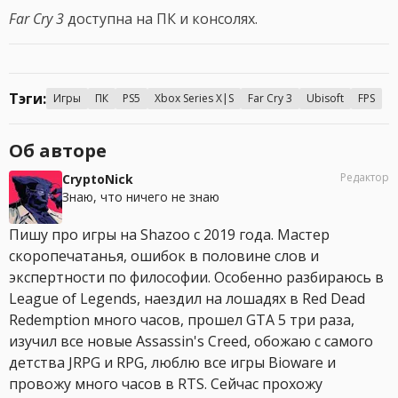
Far Cry 3
доступна на ПК и консолях.
Тэги:
Игры
ПК
PS5
Xbox Series X|S
Far Cry 3
Ubisoft
FPS
Об авторе
Редактор
CryptoNick
Знаю, что ничего не знаю
Пишу про игры на Shazoo с 2019 года. Мастер
скоропечатанья, ошибок в половине слов и
экспертности по философии. Особенно разбираюсь в
League of Legends, наездил на лошадях в Red Dead
Redemption много часов, прошел GTA 5 три раза,
изучил все новые Assassin's Creed, обожаю с самого
детства JRPG и RPG, люблю все игры Bioware и
провожу много часов в RTS. Сейчас прохожу