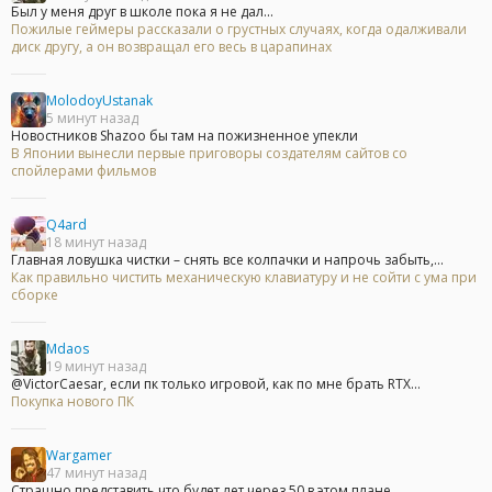
Был у меня друг в школе пока я не дал...
Пожилые геймеры рассказали о грустных случаях, когда одалживали
диск другу, а он возвращал его весь в царапинах
MolodoyUstanak
5 минут назад
Новостников Shazoo бы там на пожизненное упекли
В Японии вынесли первые приговоры создателям сайтов со
спойлерами фильмов
Q4ard
18 минут назад
Главная ловушка чистки – снять все колпачки и напрочь забыть,...
Как правильно чистить механическую клавиатуру и не сойти с ума при
сборке
Mdaos
19 минут назад
@VictorCaesar, если пк только игровой, как по мне брать RTX...
Покупка нового ПК
Wargamer
47 минут назад
Страшно представить что будет лет через 50 в этом плане...