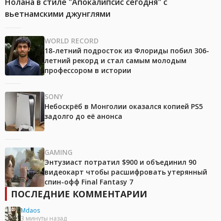
Нолана в стиле "Апокалипсис сегодня" с
вьетнамскими джунглями
WORLD RECORD
18-летний подросток из Флориды побил 306-
летний рекорд и стал самым молодым
профессором в истории
SONY
Небоскрёб в Монголии оказался копией PS5
задолго до её анонса
GAMING
Энтузиаст потратил $900 и объединил 90
видеокарт чтобы расшифровать утерянный
спин-офф Final Fantasy 7
ПОСЛЕДНИЕ КОММЕНТАРИИ
Mdaos
3 минуты назад