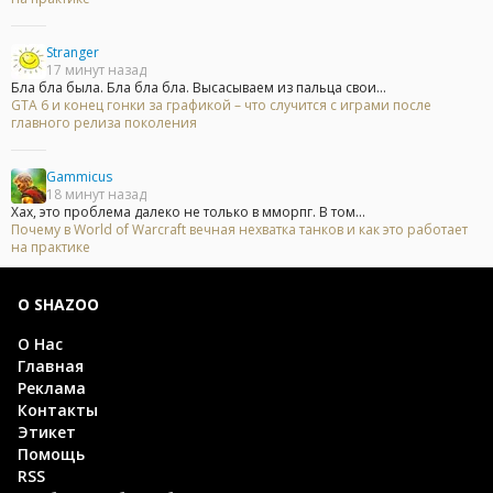
Stranger
17 минут назад
Бла бла была. Бла бла бла. Высасываем из пальца свои...
GTA 6 и конец гонки за графикой – что случится с играми после
главного релиза поколения
Gammicus
18 минут назад
Хах, это проблема далеко не только в мморпг. В том...
Почему в World of Warcraft вечная нехватка танков и как это работает
на практике
О SHAZOO
О Нас
Главная
Реклама
Контакты
Этикет
Помощь
RSS