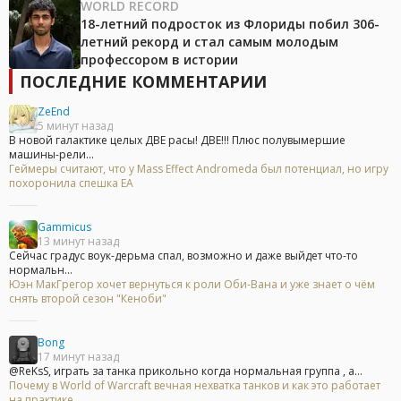
WORLD RECORD
18-летний подросток из Флориды побил 306-
летний рекорд и стал самым молодым
профессором в истории
ПОСЛЕДНИЕ КОММЕНТАРИИ
ZeEnd
5 минут назад
В новой галактике целых ДВЕ расы! ДВЕ!!! Плюс полувымершие
машины-рели...
Геймеры считают, что у Mass Effect Andromeda был потенциал, но игру
похоронила спешка EA
Gammicus
13 минут назад
Сейчас градус воук-дерьма спал, возможно и даже выйдет что-то
нормальн...
Юэн МакГрегор хочет вернуться к роли Оби-Вана и уже знает о чём
снять второй сезон "Кеноби"
Bong
17 минут назад
@ReKsS, играть за танка прикольно когда нормальная группа , а...
Почему в World of Warcraft вечная нехватка танков и как это работает
на практике