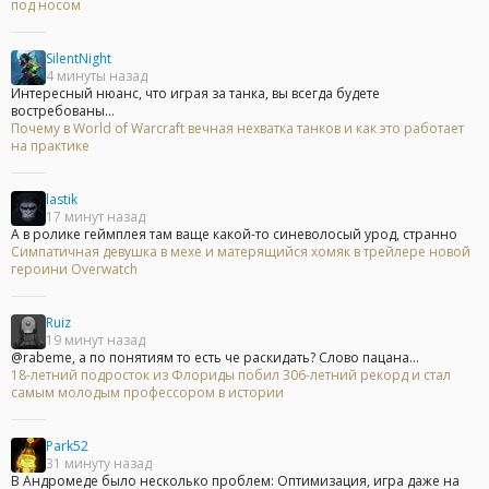
под носом
SilentNight
4 минуты назад
Интересный нюанс, что играя за танка, вы всегда будете
востребованы...
Почему в World of Warcraft вечная нехватка танков и как это работает
на практике
lastik
17 минут назад
А в ролике геймплея там ваще какой-то синеволосый урод, странно
Симпатичная девушка в мехе и матерящийся хомяк в трейлере новой
героини Overwatch
Ruiz
19 минут назад
@rabeme, а по понятиям то есть че раскидать? Слово пацана...
18-летний подросток из Флориды побил 306-летний рекорд и стал
самым молодым профессором в истории
Park52
31 минуту назад
В Андромеде было несколько проблем: Оптимизация, игра даже на