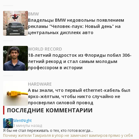
BMW
Владельцы BMW недовольны появлением
рекламы "Человек-паук: Новый день" на
центральных дисплеях авто
WORLD RECORD
18-летний подросток из Флориды побил 306-
летний рекорд и стал самым молодым
профессором в истории
HARDWARE
А вы знали, что первый ethernet-кабель был
ярко-жёлтым, чтобы никто случайно не
просверлил силовой провод
ПОСЛЕДНИЕ КОММЕНТАРИИ
SilentNight
3 минуты назад
Я бы не стал переживать о тех, кто готов всегда...
Почему жители Тамриэля в упор не замечают вампиров прямо у себя