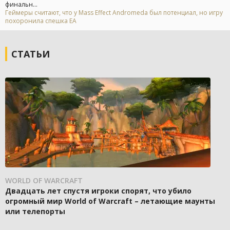
финальн...
Геймеры считают, что у Mass Effect Andromeda был потенциал, но игру
похоронила спешка EA
СТАТЬИ
WORLD OF WARCRAFT
Двадцать лет спустя игроки спорят, что убило
огромный мир World of Warcraft – летающие маунты
или телепорты