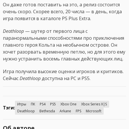
Он даже готов поставить на это, а релиз состоится
очень скоро. Скорее всего, 20 числа — в день, когда
игра появится в каталоге PS Plus Extra.
Deathloop
— шутер от первого лица с
паранормальными способностями про приключения
главного героя Кольта на необычном острове. Он
хочет разорвать временную петлю, но для этого ему
нужно устранить восемь главных действующих лиц.
Игра получила высокие оценки игроков и критиков.
Сейчас
Deathloop
доступна на PC и PS5.
Игры
ПК
PS4
PS5
Xbox One
Xbox Series X|S
Тэги:
Deathloop
Bethesda
Arkane
FPS
Microsoft
Об авторе