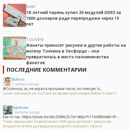
RAM
18-летний парень купил 20 модулей DDR5 за
1600 долларов ради перепродажи через 15
лет
TOLKIEN
Фанаты приносят рисунки и другие работы на
могилу Толкина в Оксфорде – она
превратилась в место паломничества
фанатов
ПОСЛЕДНИЕ КОММЕНТАРИИ
Bahron
1 минуту назад
@Ozzmosis, эх, не играл в прошлые части, но плюсую =)...
Larian забанили на YouTube во время трансляции Baldur's Gate 3
hypetraxx
2 минуты назад
Как-то так...https://youtu.be/sItcZ6dNcZU?si=xkkJs-Pr11tmEBVw&t=91...
Техас заморозил подключение 1800 дата-центров с запросом
мощности в пять раз выше рекордного пикового спроса