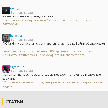
donion
4 минуты назад
ну значит точно запретят, классика
Законопроект о видеоиграх в России не запретит зарубежные
платформы
barbahat
4 минуты назад
@Q4ard, ну... аналогия странноватая.... частные кофейни обслуживают
л...
Техас заморозил подключение 1800 дата-центров с запросом
мощности в пять раз выше рекордного пикового спроса
CryptoNick
4 минуты назад
@Stranger, попросить задать самые невероятно трудные и сложные
вариант...
12 горячих клавиш Windows, которые экономят часы и нервы каждую
неделю
СТАТЬИ