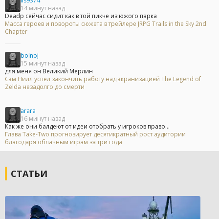
lis9374
14 минут назад
Deadp сейчас сидит как в той пикче из южого парка
Масса героев и повороты сюжета в трейлере JRPG Trails in the Sky 2nd
Chapter
bolnoj
15 минут назад
для меня он Великий Мерлин
Сэм Нилл успел закончить работу над экранизацией The Legend of
Zelda незадолго до смерти
arara
16 минут назад
Как же они балдеют от идеи отобрать у игроков право...
Глава Take-Two прогнозирует десятикратный рост аудитории
благодаря облачным играм за три года
СТАТЬИ