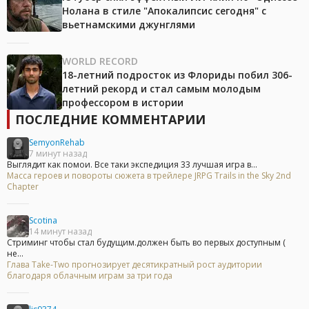
Нолана в стиле "Апокалипсис сегодня" с
вьетнамскими джунглями
WORLD RECORD
18-летний подросток из Флориды побил 306-
летний рекорд и стал самым молодым
профессором в истории
ПОСЛЕДНИЕ КОММЕНТАРИИ
SemyonRehab
7 минут назад
Выглядит как помои. Все таки экспедиция 33 лучшая игра в...
Масса героев и повороты сюжета в трейлере JRPG Trails in the Sky 2nd
Chapter
Scotina
14 минут назад
Стриминг чтобы стал будущим.должен быть во первых доступным (
не...
Глава Take-Two прогнозирует десятикратный рост аудитории
благодаря облачным играм за три года