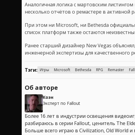
Аналогичная логика с мартовским листингом 
несколько отчётов о ремастере в активной р
При этом ни Microsoft, ни Bethesda официал
список платформ также остаются неизвестны
Ранее старший дизайнер New Vegas объяснял,
инженерной экспертизы для качественного р
Тэги:
Игры
Microsoft
Bethesda
RPG
Remaster
Fal
Об авторе
Коэн
Эксперт по Fallout
Более 16 лет в индустрии освещения видеоигр
разбираюсь в серии Fallout, ценитель The Elder
Больше всего играю в Civilization, Old World