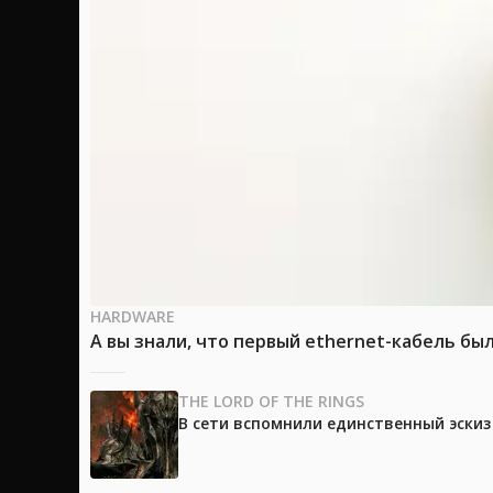
HARDWARE
А вы знали, что первый ethernet-кабель бы
THE LORD OF THE RINGS
В сети вспомнили единственный эски