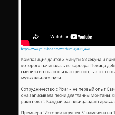
https://www.youtube.com/watch?v=SzJXikN_4wA
Композиция длится 2 минуты 58 секунд и пр
которого начиналась её карьера. Певица деб
сменила его на поп и кантри-поп, так что но
музыкального пути.
Сотрудничество с Pixar – не первый опыт Сви
она записывала песни для "Ханны Монтаны: К
раки поют". Каждый раз певица адаптировал
Премьера "Истории игрушек 5" намечена на 1