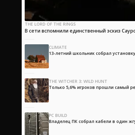
THE LORD OF THE RINGS
В сети вспомнили единственный эскиз Саур
CLIMATE
13-летний школьник собрал установк
THE WITCHER 3: WILD HUNT
Только 5,6% игроков прошли самый ре
PC BUILD
Владелец ПК собрал кабели в один жг