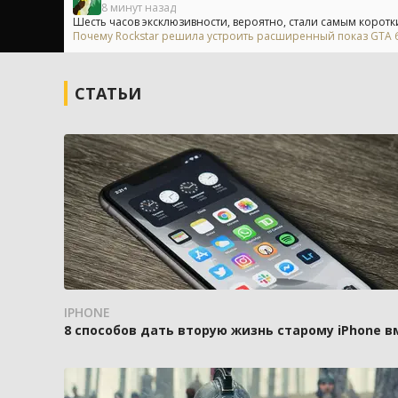
8 минут назад
Шесть часов эксклюзивности, вероятно, стали самым коротки
Почему Rockstar решила устроить расширенный показ GTA 6 
СТАТЬИ
IPHONE
8 способов дать вторую жизнь старому iPhone 