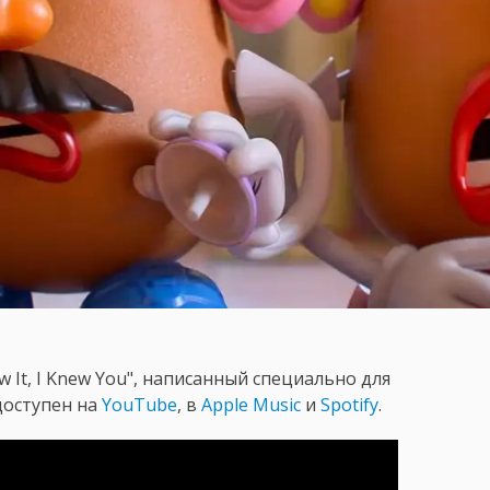
 It, I Knew You", написанный специально для
доступен на
YouTube
, в
Apple Music
и
Spotify
.