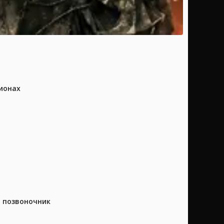
ионах
а позвоночник