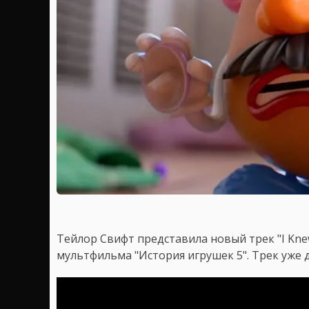
Тейлор Свифт представила новый трек "I Knew
мультфильма "История игрушек 5". Трек уже 