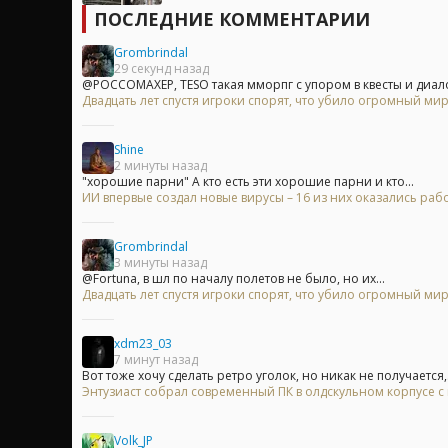
ПОСЛЕДНИЕ КОММЕНТАРИИ
Grombrindal
29 секунд назад
@POCCOMAXEP, TESO такая мморпг с упором в квесты и диало
Двадцать лет спустя игроки спорят, что убило огромный мир
Shine
2 минуты назад
"хорошие парни" А кто есть эти хорошие парни и кто...
ИИ впервые создал новые вирусы – 16 из них оказались ра
Grombrindal
3 минуты назад
@Fortuna, в шл по началу полетов не было, но их...
Двадцать лет спустя игроки спорят, что убило огромный мир
xdm23_03
7 минут назад
Вот тоже хочу сделать ретро уголок, но никак не получается,.
Энтузиаст собрал современный ПК в олдскульном корпусе с
Volk_JP