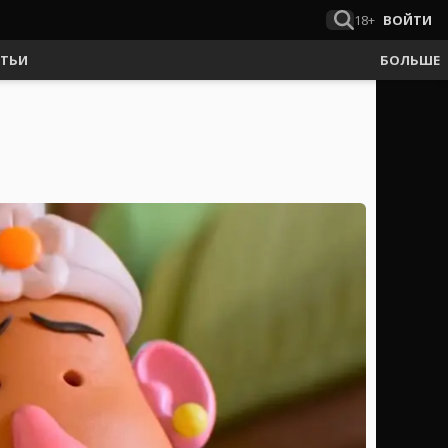
18+
ВОЙТИ
АТЬИ
БОЛЬШЕ