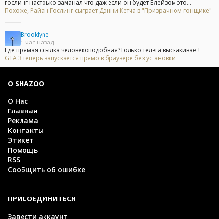
гослинг настоько заманал что даж если он будет Блейзом это...
Похоже, Райан Гослинг сыграет Дэнни Кетча в "Призрачном гонщике"
Brooklyne
1 час назад
Где прямая ссылка человекоподобная?Только телега выскакивает!
GTA 3 теперь запускается прямо в браузере без установки
О SHAZOO
О Нас
Главная
Реклама
Контакты
Этикет
Помощь
RSS
Сообщить об ошибке
ПРИСОЕДИНИТЬСЯ
Завести аккаунт