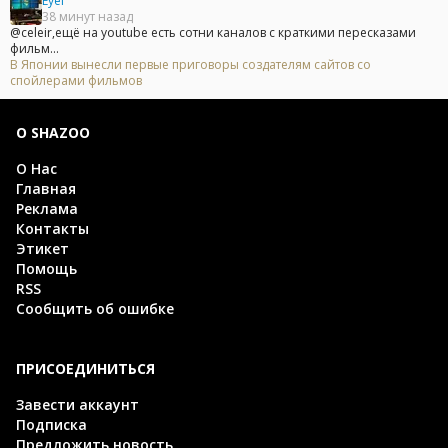
Eyef
38 минут назад
@celeir,ещё на youtube есть сотни каналов с краткими пересказами
фильм...
В Японии вынесли первые приговоры создателям сайтов со
спойлерами фильмов
О SHAZOO
О Нас
Главная
Реклама
Контакты
Этикет
Помощь
RSS
Сообщить об ошибке
ПРИСОЕДИНИТЬСЯ
Завести аккаунт
Подписка
Предложить новость