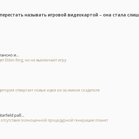
перестать называть игровой видеокартой – она стала сли
ансно и...
ят Elden Ring, но не выключают игру
дитория отвергает новые идеи из-за имени создателя
rfield раб...
за отсутствия полноценной процедурной генерации планет