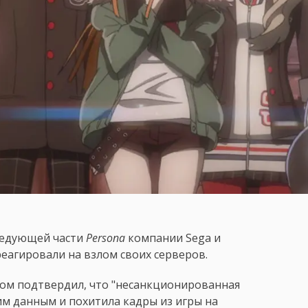
ледующей части
Persona
компании Sega и
треагировали на взлом своих серверов.
ром подтвердил, что "несанкционированная
им данным и похитила кадры из игры на