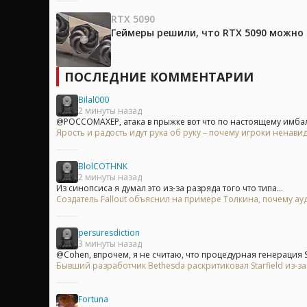
RTX 5090
Геймеры решили, что RTX 5090 можно 
ПОСЛЕДНИЕ КОММЕНТАРИИ
Bilal000
2 минуты назад
@POCCOMAXEP, атака в прыжке вот что по настоящему имбал
Ярость и радость идут рука об руку – почему игроки ненавид
BlolCOTHNK
2 минуты назад
Из синопсиса я думал это из-за разряда того что типа...
Создатель Fallout объяснил на примере Толкина, почему ау
persuresdiction
3 минуты назад
@Cohen, впрочем, я не считаю, что процедурная генерация Sta
Бывший разработчик Bethesda раскритиковал Starfield из-
Fortuna