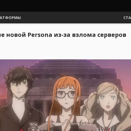
АТФОРМЫ
СТ
е новой Persona из-за взлома серверов