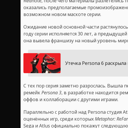
Rednote, после чего материалы разлетелись п
оказались предполагаемые промоизображения
возможном новом маскоте серии.
Ожидание новой основной части растянулось 
году серии исполняется 30 лет, а предыдуще
она вывела франшизу на новый уровень мир
Утечка Persona 6 раскрыла
С тех пор серия заметно разрослась. Вышла 
ремейк
Persona 3
, в разработке находится ре
оффов и коллаборации с другими играми.
Параллельно с работой над Persona студия A
оценённых игр, среди которых
Metaphor: ReFan
Sega и Atlus официально покажут следующую 