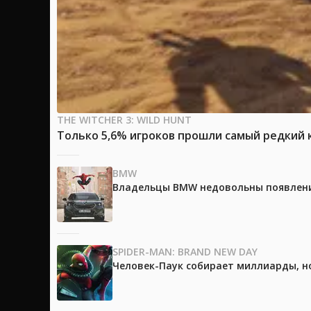
THE WITCHER 3: WILD HUNT
Только 5,6% игроков прошли самый редкий к
BMW
Владельцы BMW недовольны появление
SPIDER-MAN: BRAND NEW DAY
Человек-Паук собирает миллиарды, но