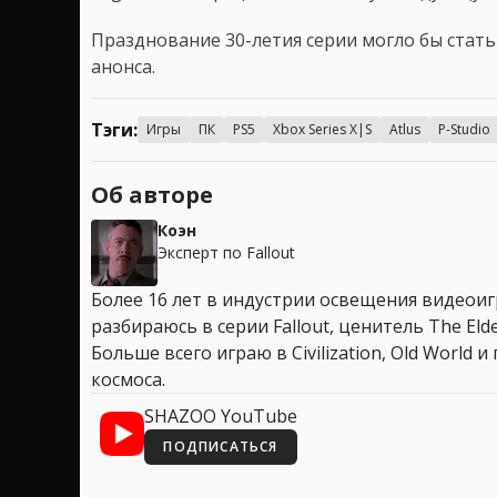
Празднование 30-летия серии могло бы стат
анонса.
Тэги:
Игры
ПК
PS5
Xbox Series X|S
Atlus
P-Studio
Об авторе
Коэн
Эксперт по Fallout
Более 16 лет в индустрии освещения видеоигр
разбираюсь в серии Fallout, ценитель The Elder
Больше всего играю в Civilization, Old World
космоса.
SHAZOO YouTube
ПОДПИСАТЬСЯ