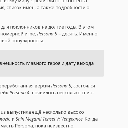
о всему миру. Среди слитого контента
, список имён, а также подробности о
для поклонников на долгие годы. В этом
й номерной игре,
Persona 5
– десять. Именно
овой популярности.
 внешность главного героя и дату выхода
переработанная версия
Persona 5
, состоялся
мейк
Persona 4
, появилось несколько спин-
tlus выпустила ещё несколько высоко
tazio
и
Shin Megami Tensei V: Vengeance
. Когда
часть Persona, пока неизвестно.