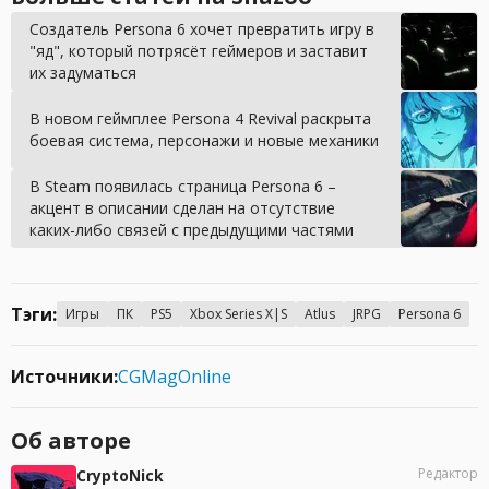
Создатель Persona 6 хочет превратить игру в
"яд", который потрясёт геймеров и заставит
их задуматься
В новом геймплее Persona 4 Revival раскрыта
боевая система, персонажи и новые механики
В Steam появилась страница Persona 6 –
акцент в описании сделан на отсутствие
каких-либо связей с предыдущими частями
Тэги:
Игры
ПК
PS5
Xbox Series X|S
Atlus
JRPG
Persona 6
Источники:
CGMagOnline
Об авторе
Редактор
CryptoNick