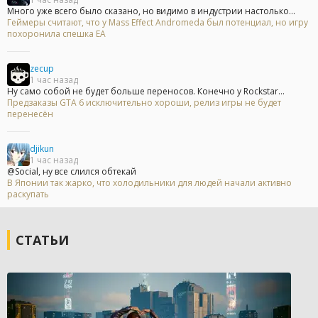
Много уже всего было сказано, но видимо в индустрии настолько...
Геймеры считают, что у Mass Effect Andromeda был потенциал, но игру
похоронила спешка EA
zecup
1 час назад
Ну само собой не будет больше переносов. Конечно у Rockstar...
Предзаказы GTA 6 исключительно хороши, релиз игры не будет
перенесён
djikun
1 час назад
@Social, ну все слился обтекай
В Японии так жарко, что холодильники для людей начали активно
раскупать
СТАТЬИ