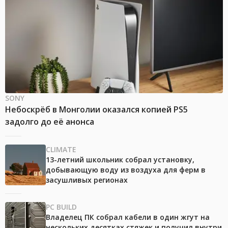
SONY
Небоскрёб в Монголии оказался копией PS5
задолго до её анонса
CLIMATE
13-летний школьник собрал установку,
добывающую воду из воздуха для ферм в
засушливых регионах
PC BUILD
Владелец ПК собрал кабели в один жгут на
нескольких десятках стяжек и получил внутри