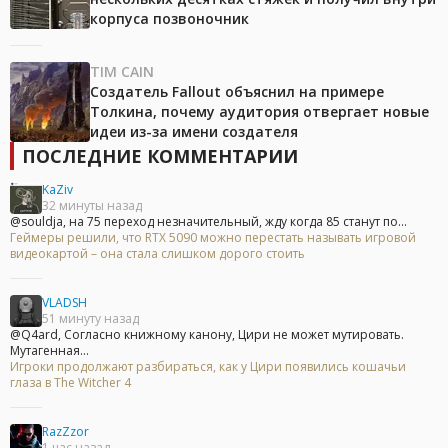
корпуса позвоночник
TIM CAIN
Создатель Fallout объяснил на примере
Толкина, почему аудитория отвергает новые
идеи из-за имени создателя
ПОСЛЕДНИЕ КОММЕНТАРИИ
KaZiv
32 минуты назад
@souldja, на 75 переход незначительный, жду когда 85 станут по...
Геймеры решили, что RTX 5090 можно перестать называть игровой
видеокартой – она стала слишком дорого стоить
VLADSH
51 минуту назад
@Q4ard, Согласно книжному канону, Цири не может мутировать.
Мутагенная...
Игроки продолжают разбираться, как у Цири появились кошачьи
глаза в The Witcher 4
RazZzor
1 час назад