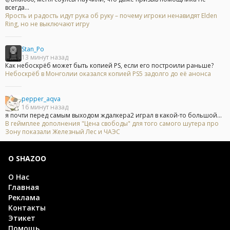
всегда...
Ярость и радость идут рука об руку – почему игроки ненавидят Elden
Ring, но не выключают игру
Stan_Po
13 минут назад
Как небоскрёб может быть копией PS, если его построили раньше?
Небоскрёб в Монголии оказался копией PS5 задолго до её анонса
pepper_aqva
16 минут назад
я почти перед самым выходом ждалкера2 играл в какой-то большой...
В геймплее дополнения "Цена свободы" для того самого шутера про
Зону показали Железный Лес и ЧАЭС
О SHAZOO
О Нас
Главная
Реклама
Контакты
Этикет
Помощь