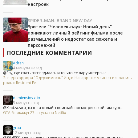
настроек
SPIDER-MAN: BRAND NEW DAY
Зрители "Человек-паук: Новый день"
понижают личный рейтинг фильма после
размышлений о недостатках сюжета и
персонажей
ПОСЛЕДНИЕ КОММЕНТАРИИ
Adren
4 минуты назад
@Psy, где связь зазвездилась и то, что ее пару интервью...
Звезда хоррора "Одержимость" Инди Наварретте мечтает исполнить
роль в Resident Evil
damiensixsixsix
5 минут назад
@Kindzazaru, ты в гта онлайн поиграй, посмотри какой там курс...
GTA 6 покажут 27 августа на Netflix
graa
12 минут назад
@Bilal000, меня соулсы научили, что даже призыв помощника не