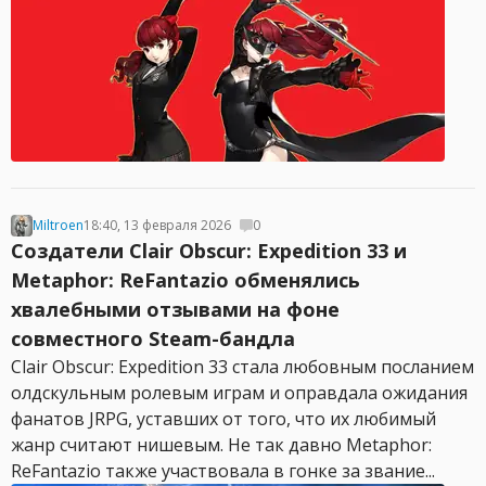
Miltroen
18:40, 13 февраля 2026
0
Создатели Clair Obscur: Expedition 33 и
Metaphor: ReFantazio обменялись
хвалебными отзывами на фоне
совместного Steam-бандла
Clair Obscur: Expedition 33 стала любовным посланием
олдскульным ролевым играм и оправдала ожидания
фанатов JRPG, уставших от того, что их любимый
жанр считают нишевым. Не так давно Metaphor:
ReFantazio также участвовала в гонке за звание...