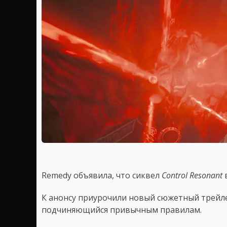
Remedy объявила, что сиквел
Control Resonant
в
К анонсу приурочили новый сюжетный трейле
подчиняющийся привычным правилам.