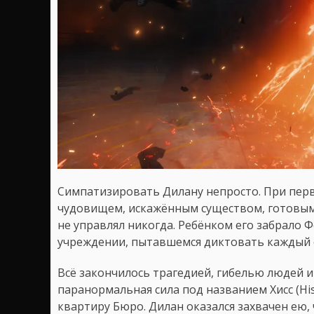
Симпатизировать Дилану непросто. При пер
чудовищем, искажённым существом, готовым
не управлял никогда. Ребёнком его забрало 
учреждении, пытавшемся диктовать каждый е
Всё закончилось трагедией, гибелью людей 
паранормальная сила под названием Хисс (Hi
квартиру Бюро. Дилан оказался захвачен ею,