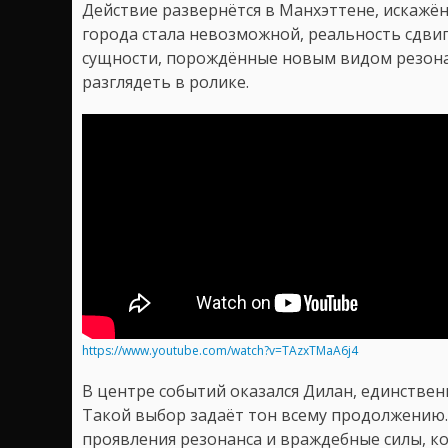
Действие развернётся в Манхэттене, искаж
города стала невозможной, реальность сдви
сущности, порождённые новым видом резона
разглядеть в ролике.
https://www.youtube.com/watch?v=TAzxTMaA6j4
В центре событий оказался Дилан, единствен
Такой выбор задаёт тон всему продолжению. 
проявления резонанса и враждебные силы, к