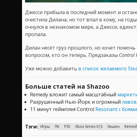
Джесси прибыла в последний момент и остано
очистила Дилана, но тот впал в кому, на год
очнулся в незнакомом мире, а Джесси, единст
пропала.
Дилан несёт груз прошлого, но хочет помочь 
вопросом, кто он теперь. Предзаказы
Control
Уже можно добавить
в список желаемого Ste
Больше статей на Shazoo
Remedy вложит самый масштабный
маркети
Разрушенный Нью-Йорк и огромный
лавов
11 минут геймплея Control
Resonant с боям
Тэги:
Игры
ПК
PS5
Xbox Series X|S
Экшен
Remed