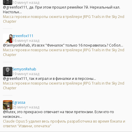
10 минут назад
@greenfox111, да. При этом прошел ремейки 7й. Нереальный кал.
Настольк...
Масса героев и повороты сюжета в трейлере JRPG Trails in the Sky 2nd
Chapter
greenfox111
16 минут назад
@SemyonRehab, Из всех "Финалок" только 16 понравилась? Собол...
Масса героев и повороты сюжета в трейлере JRPG Trails in the Sky 2nd
Chapter
SemyonRehab
19 минут назад
@greenfox111, так я играл и в финалки и в персоны...
Масса героев и повороты сюжета в трейлере JRPG Trails in the Sky 2nd
Chapter
Egrassa
25 минут назад
@Rutex, это прекрасно отвечает на твои претензии. Если кто-то
низкокач...
Claude Opus 5 удалил весь профиль разработчика во время бэкапа и
ответил "Извини, опечатка"