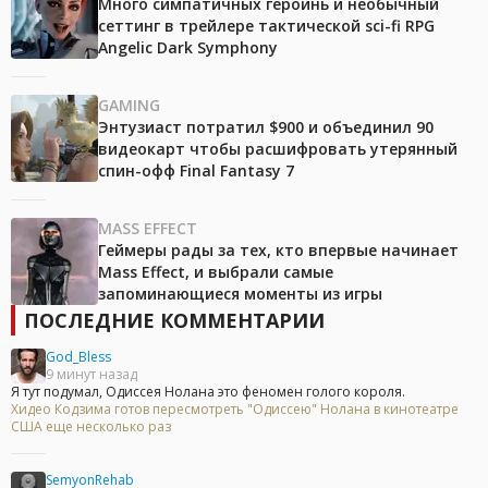
Много симпатичных героинь и необычный
сеттинг в трейлере тактической sci-fi RPG
Angelic Dark Symphony
GAMING
Энтузиаст потратил $900 и объединил 90
видеокарт чтобы расшифровать утерянный
спин-офф Final Fantasy 7
MASS EFFECT
Геймеры рады за тех, кто впервые начинает
Mass Effect, и выбрали самые
запоминающиеся моменты из игры
ПОСЛЕДНИЕ КОММЕНТАРИИ
God_Bless
9 минут назад
Я тут подумал, Одиссея Нолана это феномен голого короля.
Хидео Кодзима готов пересмотреть "Одиссею" Нолана в кинотеатре
США еще несколько раз
SemyonRehab